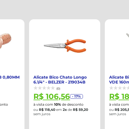
-8 0,80MM
Alicate Bico Chato Longo
Alicate 
6.1/4" - BELZER - 219034B
VDE 160
610430B
(0)
R$ 106,56
R$ 1
- 17%
onto
à vista com
10%
de desconto
à vista co
ou
R$ 118,40
em
2x
de
R$ 59,20
ou
R$ 205,
sem juros
sem juros