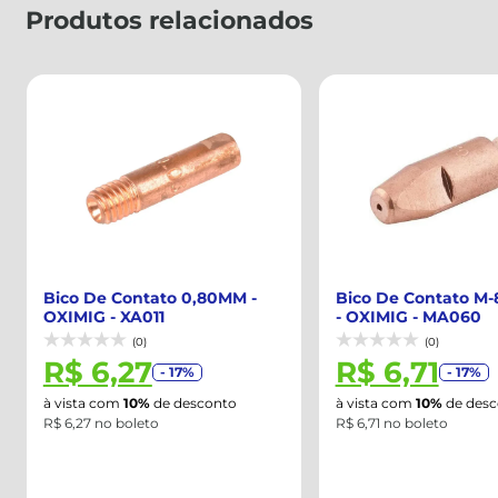
Produtos relacionados
Bico De Contato 0,80MM -
Bico De Contato M
OXIMIG - XA011
- OXIMIG - MA060
(0)
(0)
R$ 6,27
R$ 6,71
- 17%
- 17%
à vista com
10%
de desconto
à vista com
10%
de desc
R$ 6,27 no boleto
R$ 6,71 no boleto