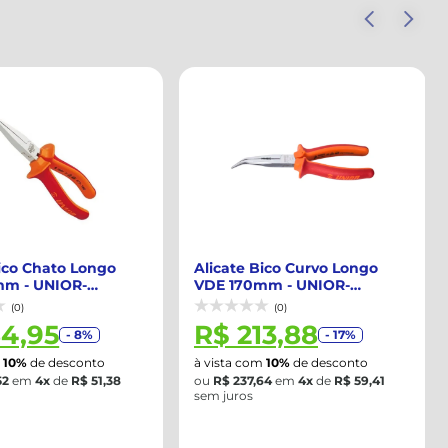
Bico Chato Longo
Alicate Bico Curvo Longo
mm - UNIOR-
VDE 170mm - UNIOR-
R
610438BR
(0)
(0)
84,95
R$ 213,88
- 8%
- 17%
m
10%
de desconto
à vista com
10%
de desconto
52
em
4x
de
R$ 51,38
ou
R$ 237,64
em
4x
de
R$ 59,41
sem juros