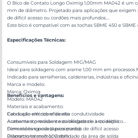
O Bico de Contato Longo Oximig 1,00mm MA042 é um com
mm de diâmetro. Projetado para aplicações que exigem ma
de difícil acesso ou cordões mais profundos.
Este bico é compatível com as tochas SBME 450 e SBME 47
Especificações Técnicas:
Consumíveis para Soldagem MIG/MAG
Ideal para soldagens com arame 1,00 mm em processos
Indicado para serralherias, caldeirarias, indústrias e oficin
Marca e modelo:
Marca: Oximig
Benefícios e vantagens:
Modelo: MA042
Materiais e acabamento:
Fabricado em cobre de alta condutividade
Condução elétrica eficiente
Acabamento resistente ao desgaste e à oxidação
Aumenta a precisão e estabilidade do arco elétrico
Dimensões e peso (aproximado):
Formato longo ideal para pontos de difícil acesso
Diâmetro interno: 1,00 mm
Proporciona melhor visibilidade da área de solda