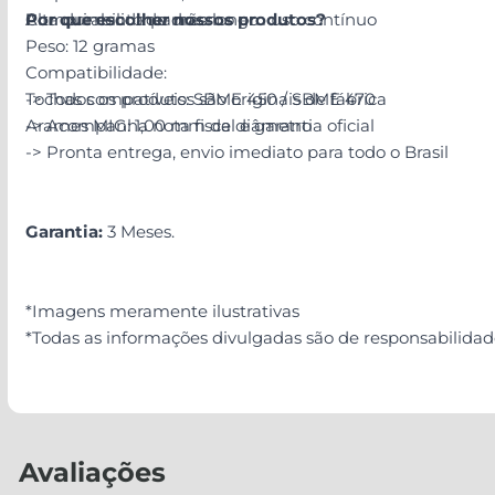
Comprimento: padrão longo
Alta durabilidade mesmo em uso contínuo
Por que escolher nossos produtos?
Peso: 12 gramas
Compatibilidade:
Tochas compatíveis: SBME 450 / SBME 470
-> Todos os produtos são originais de fábrica
Arames MIG: 1,00 mm de diâmetro
-> Acompanha nota fiscal e garantia oficial
-> Pronta entrega, envio imediato para todo o Brasil
Garantia:
3 Meses.
*Imagens meramente ilustrativas
*Todas as informações divulgadas são de responsabilida
Avaliações