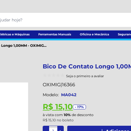
létricas e Máquinas
Ferramentas Manuais
Oficina e Mecânica
Seguran
 Longo 1,00MM - OXIMIG...
Bico De Contato Longo 1,0
Seja o primeiro a avaliar
OXIMIG
|
16366
Modelo:
MA042
R$ 15,10
- 17%
à vista com
10%
de desconto
R$ 15,10 no boleto