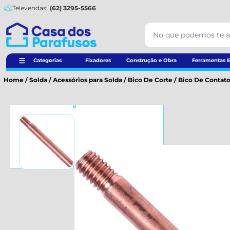
Televendas:
(62) 3295-5566
Categorias
Fixadores
Construção e Obra
Ferramentas E
Home
/
Solda
/
Acessórios para Solda
/
Bico De Corte
/
Bico De Contato