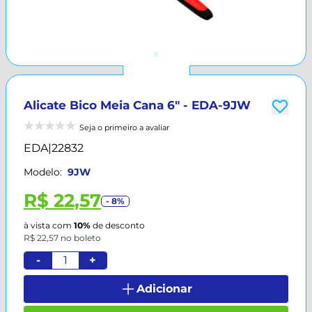
Alicate Bico Meia Cana 6" - EDA-9JW
Seja o primeiro a avaliar
EDA
|
22832
Modelo:
9JW
R$ 22,57
- 8%
à vista com
10%
de desconto
R$ 22,57 no boleto
-
+
Adicionar