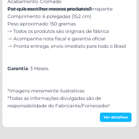
Acabamento: Cromado
Cabo: Revestido com material antiderrapante
Por que escolher nossos produtos?
Comprimento: 6 polegadas (15,2 cm)
Peso aproximado: 150 gramas
-> Todos os produtos são originais de fábrica
-> Acompanha nota fiscal e garantia oficial
-> Pronta entrega, envio imediato para todo o Brasil
Garantia
: 3 Meses.
*Imagens meramente ilustrativas
*Todas as informações divulgadas são de
responsabilidade do Fabricante/Fornecedor!
Ver detalhes