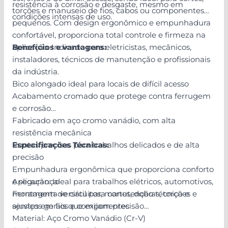
resistência à corrosão e desgaste, mesmo em
torções e manuseio de fios, cabos ou componentes
condições intensas de uso.
pequenos. Com design ergonômico e empunhadura
confortável, proporciona total controle e firmeza na
aplicação. Indicado para eletricistas, mecânicos,
Benefícios e vantagens:
instaladores, técnicos de manutenção e profissionais
da indústria.
Bico alongado ideal para locais de difícil acesso
Acabamento cromado que protege contra ferrugem
e corrosão
Fabricado em aço cromo vanádio, com alta
resistência mecânica
Pontas precisas para trabalhos delicados e de alta
Especificações Técnicas:
precisão
Empunhadura ergonômica que proporciona conforto
e segurança
Aplicação: Ideal para trabalhos elétricos, automotivos,
Ferramenta versátil para cortes, dobras, torções e
montagem de circuitos, manutenção técnica e
ajustes em fios e componentes
serviços gerais que exijam precisão
Material: Aço Cromo Vanádio (Cr-V)