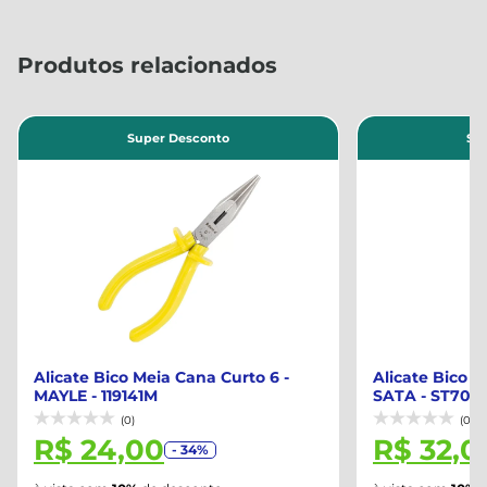
Produtos relacionados
Super Desconto
Su
Alicate Bico Meia Cana Curto 6 -
Alicate Bico M
MAYLE - 119141M
SATA - ST700
(0)
(0)
R$ 24,00
R$ 32,0
- 34%