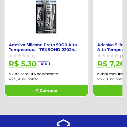
Adesivo Silicone Preto 50GR Alta
Adesivo Silic
Temperatura - TEKBOND-22024...
Alta Temperat
(0)
(0)
R$ 5,30
R$ 7,26
- 61%
à vista com
10%
de desconto
à vista com
10%
d
R$ 5,30 no boleto
R$ 7,26 no boleto
Comprar