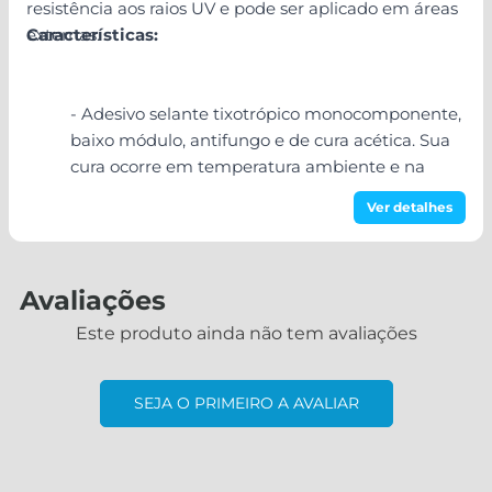
resistência aos raios UV e pode ser aplicado em áreas
externas.
Características:
- Adesivo selante tixotrópico monocomponente,
baixo módulo, antifungo e de cura acética. Sua
cura ocorre em temperatura ambiente e na
exposição à umidade do ar.
Ver detalhes
Avaliações
Especificações:
Este produto ainda não tem avaliações
SEJA O PRIMEIRO A AVALIAR