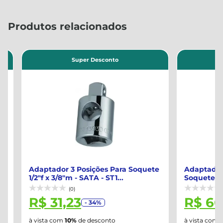
Produtos relacionados
Super Desconto
Su
Adaptador 3 Posições Para Soquete
Adaptador De
1/2"f x 3/8"m - SATA - ST1...
Soquete Gedore 
(0)
(0)
R$ 31,23
R$ 669
- 34%
à vista com
10%
de desconto
à vista com
10%
d