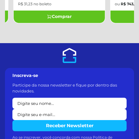
R$ 31,23 no boleto
ou
R$ 743,40
em
Comprar
Inscreva-se
Participe da nossa newsletter e fique por dentro das
novidades.
Receber Newsletter
Ao se inscrever, você concorda com nossa
Política de