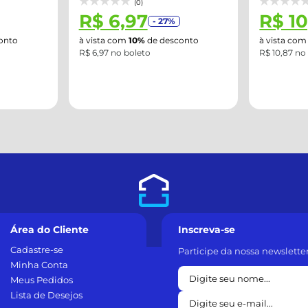
(0)
R$ 10,87
R$ 6
- 27%
onto
à vista com
10%
de desconto
à vista co
R$ 10,87 no boleto
R$ 6,57 no 
Área do Cliente
Inscreva-se
Cadastre-se
Participe da nossa newslette
Minha Conta
Meus Pedidos
Lista de Desejos