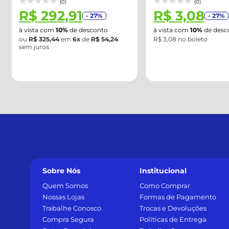
(0)
(0)
R$ 3,08
R$ 6,97
- 27%
- 27%
à vista com
10%
de desconto
à vista com
10%
de desc
R$ 3,08 no boleto
R$ 6,97 no boleto
Sobre Nós
Institucional
Quem Somos
Como Comprar
Nossas Lojas
Formas de Pagamento
Trabalhe Conosco
Trocas e Devoluções
Compra Segura
Políticas de Entrega