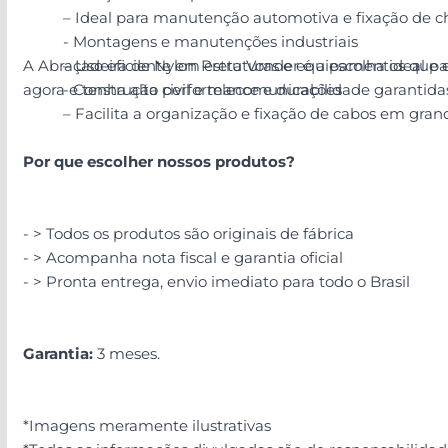
– Ideal para manutenção automotiva e fixação de ch
- Montagens e manutenções industriais
A Abraçadeira de Nylon Preta Vonder é a escolha ideal p
– Uso eficiente em estruturas e equipamentos que 
agora e tenha alta performance e durabilidade garantida
- Construção civil e telecomunicações
– Facilita a organização e fixação de cabos em gran
Por que escolher nossos produtos?
- > Todos os produtos são originais de fábrica
- > Acompanha nota fiscal e garantia oficial
- > Pronta entrega, envio imediato para todo o Brasil
Garantia:
3 meses.
*Imagens meramente ilustrativas