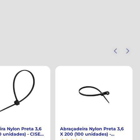
ra Nylon Preta 3,6
Abraçadeira Nylon Preta 3,6 x
0 unidades) -
250 (100 unidades) - CISER-
8...
91...