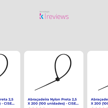
reta 2,5
Abraçadeira Nylon Preta 3,6
Abraçadei
) - CISER-
X 200 (100 unidades) - CISER-
X 200 (10
917...
VONDER-2