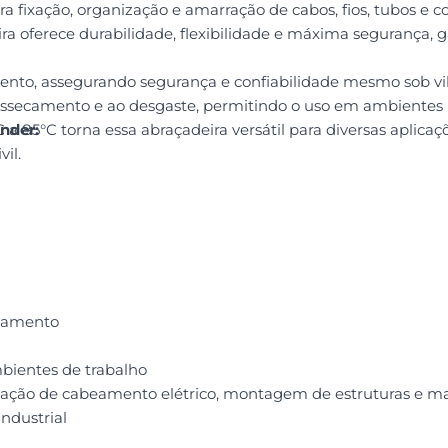
a fixação, organização e amarração de cabos, fios, tubos e c
ira oferece durabilidade, flexibilidade e máxima segurança, 
nto, assegurando segurança e confiabilidade mesmo sob vib
ressecamento e ao desgaste, permitindo o uso em ambiente
a 85°C torna essa abraçadeira versátil para diversas aplicaçõ
nder:
il.
uxamento
mbientes de trabalho
ganização de cabeamento elétrico, montagem de estruturas e
industrial