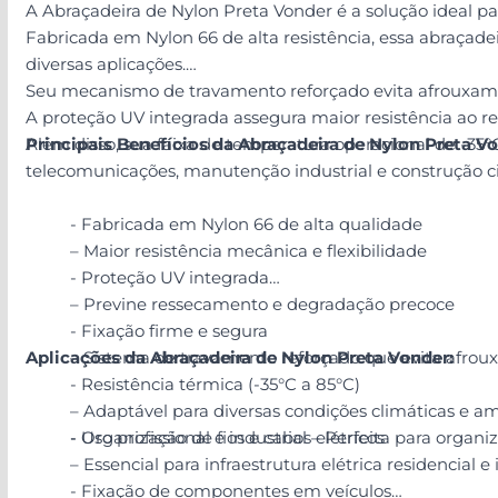
A Abraçadeira de Nylon Preta Vonder é a solução ideal par
Fabricada em Nylon 66 de alta resistência, essa abraçade
diversas aplicações.
Seu mecanismo de travamento reforçado evita afrouxame
A proteção UV integrada assegura maior resistência ao 
Além disso, sua faixa de temperatura operacional de -35°C 
Principais Benefícios da Abraçadeira de Nylon Preta Vo
telecomunicações, manutenção industrial e construção civ
- Fabricada em Nylon 66 de alta qualidade
– Maior resistência mecânica e flexibilidade
- Proteção UV integrada
– Previne ressecamento e degradação precoce
- Fixação firme e segura
Aplicações da Abraçadeira de Nylon Preta Vonder:
– Sistema de travamento reforçado que evita afro
- Resistência térmica (-35°C a 85°C)
– Adaptável para diversas condições climáticas e a
- Uso profissional e industrial – Perfeita para or
- Organização de fios e cabos elétricos
– Essencial para infraestrutura elétrica residencial e 
- Fixação de componentes em veículos