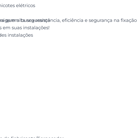
icotes elétricos
ara quem busca resistência, eficiência e segurança na fixa
exigem alta segurança
s em suas instalações!
des instalações