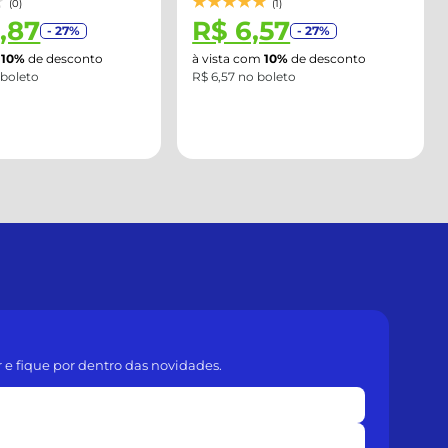
(1)
(0)
,57
R$ 12,30
- 27%
- 27%
m
10%
de desconto
à vista com
10%
de desconto
boleto
R$ 12,30 no boleto
r e fique por dentro das novidades.