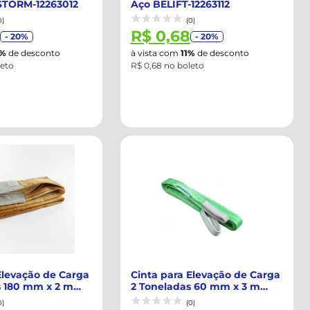
TORM-12263012
Aço BELIFT-12263112
0)
(0)
R$ 0,68
- 20%
- 20%
0%
de desconto
à vista com
11%
de desconto
leto
R$ 0,68 no boleto
Elevação de Carga
Cinta para Elevação de Carga
s 180 mm x 2 m
2 Toneladas 60 mm x 3 m
com Olh...
0)
(0)