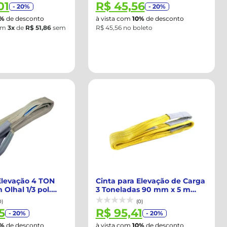
01
R$ 45,56
- 20%
- 20%
0%
de desconto
à vista com
10%
de desconto
em
3x
de
R$ 51,86
sem
R$ 45,56 no boleto
Elevação 4 TON
Cinta para Elevação de Carga
Olhal 1/3 pol.
3 Toneladas 90 mm x 5 m
com Olh...
0)
(0)
5
R$ 95,41
- 20%
- 20%
0%
de desconto
à vista com
10%
de desconto