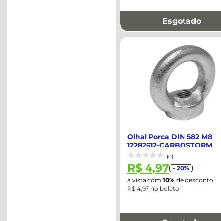
Esgotado
Olhal Porca DIN 582 M8
12282612-CARBOSTORM
(0)
R$ 4,97
- 20%
à vista com
10%
de desconto
R$ 4,97 no boleto