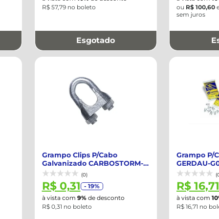
R$ 57,79 no boleto
ou
R$ 100,60
sem juros
Esgotado
E
Grampo Clips P/Cabo
Grampo P/C
Galvanizado CARBOSTORM-
GERDAU-G
12262812
(0)
(
R$ 0,31
R$ 16,7
- 19%
à vista com
9%
de desconto
à vista com
1
R$ 0,31 no boleto
R$ 16,71 no bo