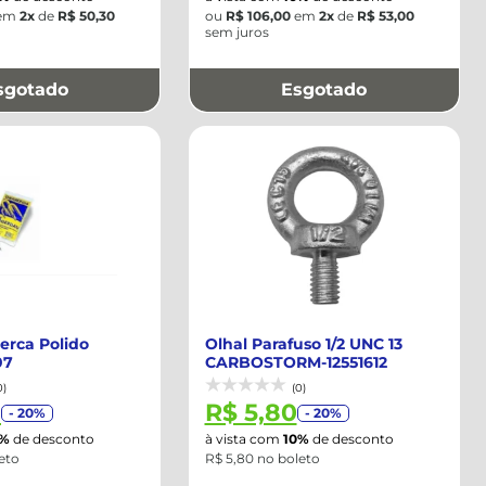
em
2x
de
R$ 50,30
ou
R$ 106,00
em
2x
de
R$ 53,00
sem juros
sgotado
Esgotado
erca Polido
Olhal Parafuso 1/2 UNC 13
07
CARBOSTORM-12551612
0)
(0)
1
R$ 5,80
- 20%
- 20%
0%
de desconto
à vista com
10%
de desconto
leto
R$ 5,80 no boleto