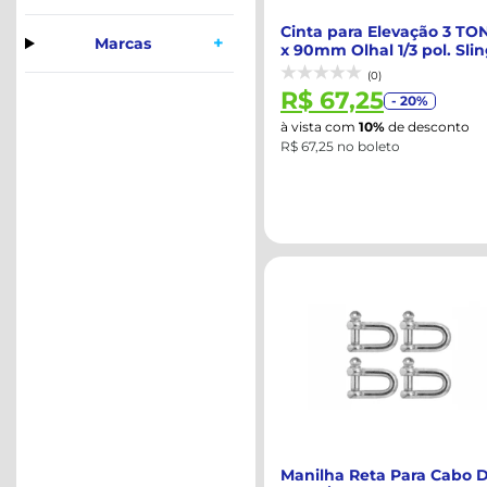
Cinta para Elevação 3 TO
+
Marcas
x 90mm Olhal 1/3 pol. Sli
Ama...
(0)
R$ 67,25
- 20%
à vista com
10%
de desconto
R$ 67,25 no boleto
Manilha Reta Para Cabo 