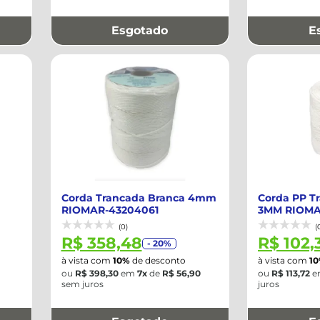
Esgotado
E
Corda Trancada Branca 4mm
Corda PP T
RIOMAR-43204061
3MM RIOMA
(0)
(
R$ 358,48
R$ 102,
- 20%
à vista com
10%
de desconto
à vista com
1
ou
R$ 398,30
em
7x
de
R$ 56,90
ou
R$ 113,72
e
sem juros
juros