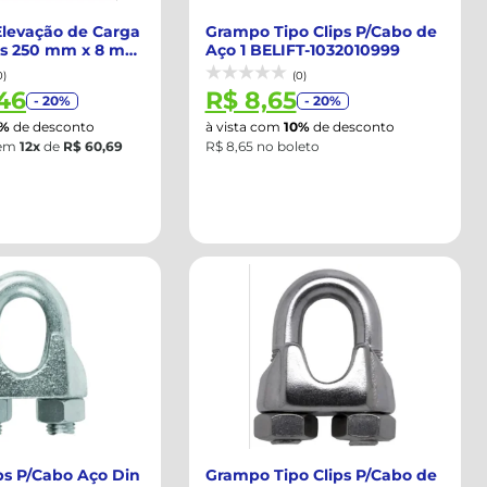
Elevação de Carga
Grampo Tipo Clips P/Cabo de
as 250 mm x 8 m
Aço 1 BELIFT-1032010999
0)
(0)
46
R$ 8,65
- 20%
- 20%
0%
de desconto
à vista com
10%
de desconto
em
12x
de
R$ 60,69
R$ 8,65 no boleto
ps P/Cabo Aço Din
Grampo Tipo Clips P/Cabo de