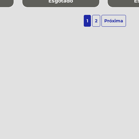
Esgotado
E
1
2
Próxima