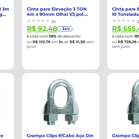
N 3m
Cinta para Elevação 3 TON
Cinta para 
ng
4m x 90mm Olhal 1/3 pol.
10 Tonelad
Sling Ama...
com O...
(0)
(
R$ 92,48
R$ 655,
- 34%
à vista com
10%
de desconto
à vista com
1
ou
R$ 102,76
em
2x
de
R$ 51,38
sem
ou
R$ 728,28
juros
sem juros
De
Grampo Clips P/Cabo Aço Din
Grampo Cli