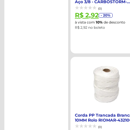
Aço 3/8 - CARBOSTORM-
12264012
(0)
R$ 2,92
- 20%
à vista com
10%
de desconto
R$ 2,92 no boleto
Corda PP Trancada Branc
10MM Rolo RIOMAR-43210
(0)