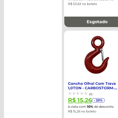
R$ 53,63 no boleto
Esgotado
Gancho Olhal Com Trava
1,0TON - CARBOSTORM-
12283712
(0)
R$ 15,26
- 20%
à vista com
10%
de desconto
R$ 15,26 no boleto