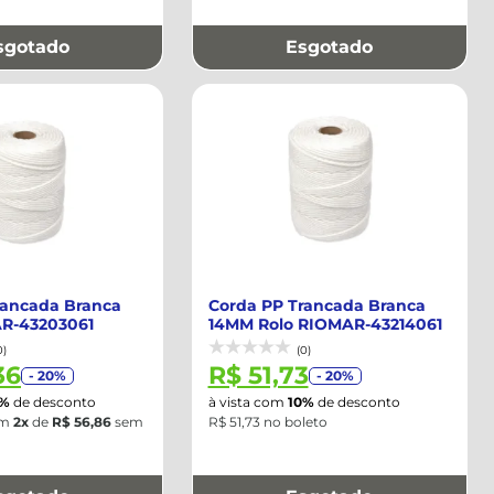
sgotado
Esgotado
rancada Branca
Corda PP Trancada Branca
R-43203061
14MM Rolo RIOMAR-43214061
0)
(0)
36
R$ 51,73
- 20%
- 20%
0%
de desconto
à vista com
10%
de desconto
m
2x
de
R$ 56,86
sem
R$ 51,73 no boleto