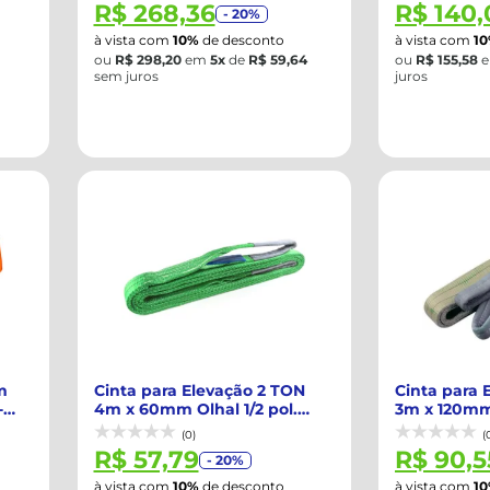
R$ 268,36
R$ 140,
- 20%
à vista com
10%
de desconto
à vista com
1
ou
R$ 298,20
em
5x
de
R$ 59,64
ou
R$ 155,58
sem juros
juros
m
Cinta para Elevação 2 TON
Cinta para 
-
4m x 60mm Olhal 1/2 pol.
3m x 120mm 
Sling Ver...
Sling Ci...
(0)
(
R$ 57,79
R$ 90,5
- 20%
à vista com
10%
de desconto
à vista com
1