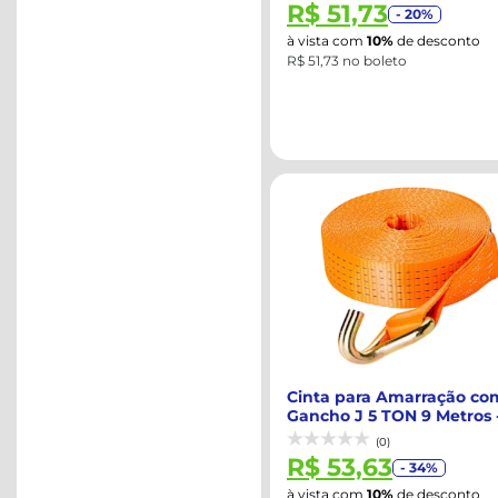
R$ 51,73
- 20%
à vista com
10%
de desconto
R$ 51,73 no boleto
Cinta para Amarração co
Gancho J 5 TON 9 Metros 
ROBUSTEC ...
(0)
R$ 53,63
- 34%
à vista com
10%
de desconto