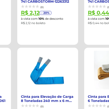
741 CARBOSTORM-12263312
741 CARBOS
(0)
(
R$ 2,12
R$ 0,44
- 20%
à vista com
10%
de desconto
à vista com
1
R$ 2,12 no boleto
R$ 0,44 no bo
a
Cinta para Elevação de Carga
Cinta para 
061
8 Toneladas 240 mm x 6 m
6 Tonelada
com Ol...
com Ol...
(0)
(