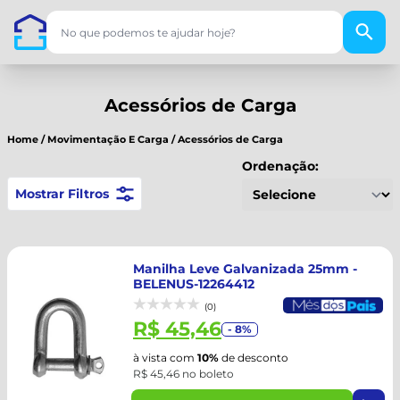
Acessórios de Carga
Home
/
Movimentação E Carga
/
Acessórios de Carga
Ordenação:
Mostrar Filtros
Manilha Leve Galvanizada 25mm -
BELENUS-12264412
(0)
R$ 45,46
- 8%
à vista com
10%
de desconto
R$ 45,46 no boleto