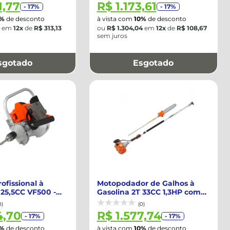
1,77
R$ 1.173,61
- 17%
- 17%
0%
de desconto
à vista com
10%
de desconto
em
12x
de
R$ 313,13
ou
R$ 1.304,04
em
12x
de
R$ 108,67
sem juros
sgotado
Esgotado
ofissional à
Motopodador de Galhos à
 25,5CC VF500 -
Gasolina 2T 33CC 1,3HP com
Extensor ...
0)
(0)
4,70
R$ 1.577,74
- 17%
- 17%
0%
de desconto
à vista com
10%
de desconto