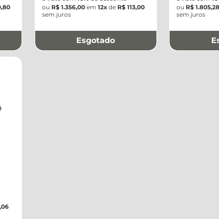
0,80
ou
R$ 1.356,00
em
12x
de
R$ 113,00
ou
R$ 1.805,2
sem juros
sem juros
Esgotado
E
,06