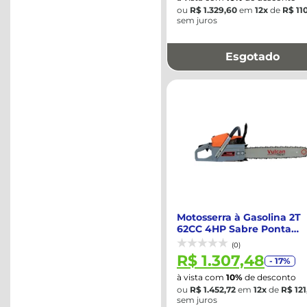
ou
R$ 1.329,60
em
12x
de
R$ 11
sem juros
Esgotado
Motosserra à Gasolina 2T
62CC 4HP Sabre Ponta
Rolante 20" Co...
(0)
R$ 1.307,48
- 17%
à vista com
10%
de desconto
ou
R$ 1.452,72
em
12x
de
R$ 121
sem juros