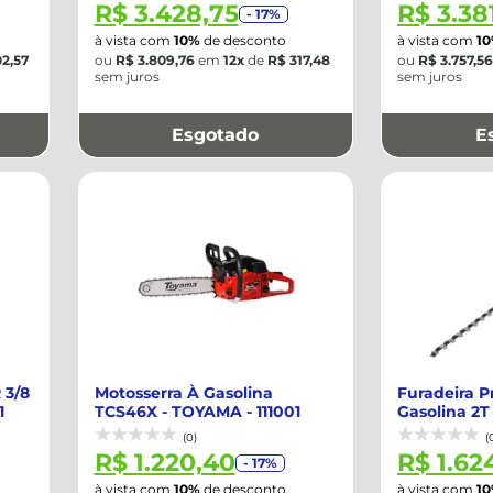
R$ 3.428,75
R$ 3.38
- 17%
à vista com
10%
de desconto
à vista com
1
2,57
ou
R$ 3.809,76
em
12x
de
R$ 317,48
ou
R$ 3.757,56
sem juros
sem juros
Esgotado
E
 3/8
Motosserra À Gasolina
Furadeira Pr
1
TCS46X - TOYAMA - 111001
Gasolina 2T
VULCAN-8...
(0)
(
R$ 1.220,40
R$ 1.62
- 17%
à vista com
10%
de desconto
à vista com
1