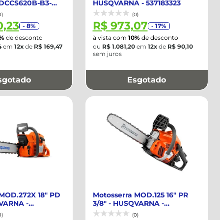
- DCCS620B-B3-
HUSQVARNA - 537183323
0)
(0)
0,23
R$ 973,07
- 8%
- 17%
0%
de desconto
à vista com
10%
de desconto
4
em
12x
de
R$ 169,47
ou
R$ 1.081,20
em
12x
de
R$ 90,10
sem juros
sgotado
Esgotado
 MOD.272X 18" PD
Motosserra MOD.125 16" PR
QVARNA -
3/8" - HUSQVARNA -
BR
967796401
0)
(0)