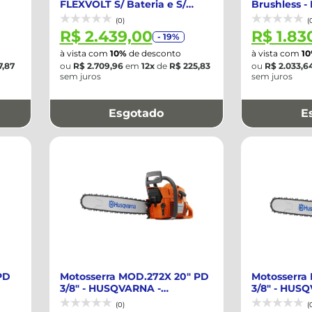
FLEXVOLT S/ Bateria e S/
Brushless 
Carregador ...
DEWALT
(0)
(
R$ 2.439,00
R$ 1.83
- 19%
à vista com
10%
de desconto
à vista com
1
7,87
ou
R$ 2.709,96
em
12x
de
R$ 225,83
ou
R$ 2.033,6
sem juros
sem juros
Esgotado
E
PD
Motosserra MOD.272X 20" PD
Motosserra
3/8" - HUSQVARNA -
3/8" - HUS
965681690BR
965681688
(0)
(