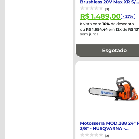
Brushless 20V Max XR S/
Bateria e S/...
(0)
R$ 1.489,00
- 27%
à vista com
10%
de desconto
ou
R$ 1.654,44
em
12x
de
R$ 13
sem juros
Esgotado
Motosserra MOD.288 24" 
3/8" - HUSQVARNA -
965820494BR
(0)