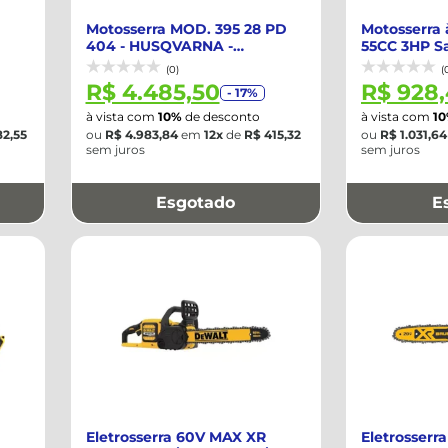
Motosserra MOD. 395 28 PD
Motosserra 
404 - HUSQVARNA -
55CC 3HP S
965902428BR
Rolante 18" 
(0)
(
R$ 4.485,50
R$ 928
- 17%
à vista com
10%
de desconto
à vista com
1
82,55
ou
R$ 4.983,84
em
12x
de
R$ 415,32
ou
R$ 1.031,64
sem juros
sem juros
Esgotado
E
Eletrosserra 60V MAX XR
Eletrosserr