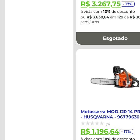
R$ 3.267,75
- 17%
à vista com
10%
de desconto
ou
R$ 3.630,84
em
12x
de
R$ 30
sem juros
Esgotado
Motosserra MOD.120 14 PR
- HUSQVARNA - 96779630
(0)
R$ 1.196,64
- 17%
à vista com
10%
de desconto