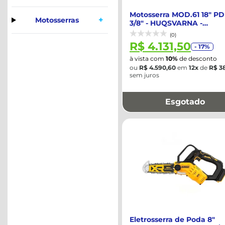
Motosserra MOD.61 18" PD
+
Motosserras
3/8" - HUQSVARNA -
967062488BR
(0)
R$ 4.131,50
- 17%
à vista com
10%
de desconto
ou
R$ 4.590,60
em
12x
de
R$ 3
sem juros
Esgotado
Eletrosserra de Poda 8"