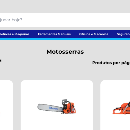
létricas e Máquinas
Ferramentas Manuais
Oficina e Mecânica
Seguran
Motosserras
s
Produtos por pág