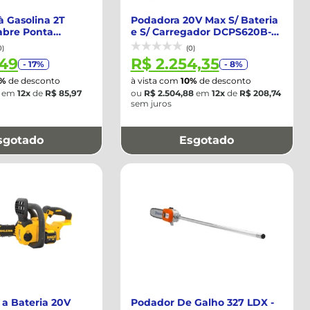
à Gasolina 2T
Podadora 20V Max S/ Bateria
abre Ponta
e S/ Carregador DCPS620B-
Co...
B3-DEWA...
0)
(0)
,49
R$ 2.254,35
- 17%
- 8%
0%
de desconto
à vista com
10%
de desconto
em
12x
de
R$ 85,97
ou
R$ 2.504,88
em
12x
de
R$ 208,74
sem juros
sgotado
Esgotado
a a Bateria 20V
Podador De Galho 327 LDX -