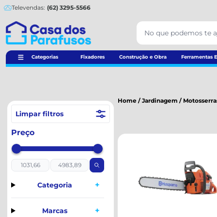
Televendas:
(62) 3295-5566
Categorias
Fixadores
Construção e Obra
Ferramentas E
Home
/
Jardinagem
/
Motosserra
Limpar filtros
Preço
+
Categoria
+
Marcas