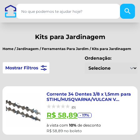
Kits para Jardinagem
Home
/
Jardinagem
/
Ferramentas Para Jardim
/
Kits para Jardinagem
Ordenação:
Mostrar Filtros
Corrente 34 Dentes 3/8 x 1,5mm para
STIHL/HUSQVARNA/VULCAN V...
(0)
R$ 58,89
- 17%
à vista com
10%
de desconto
R$ 58,89 no boleto