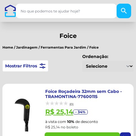
Foice
Home
/
Jardinagem
/
Ferramentas Para Jardim
/
Foice
Ordenação:
Mostrar Filtros
Foice Roçadeira 32mm sem Cabo -
TRAMONTINA-77600115
(0)
R$ 25,14
- 34%
à vista com
10%
de desconto
R$ 25,14 no boleto