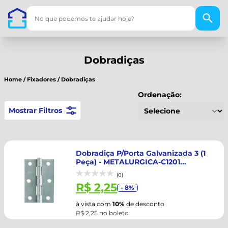
Dobradiças
Home
/
Fixadores
/
Dobradiças
Ordenação:
Mostrar Filtros
Dobradiça P/Porta Galvanizada 3 (1
Peça) - METALURGICA-C1201...
(0)
R$ 2,25
- 8%
à vista com
10%
de desconto
R$ 2,25 no boleto