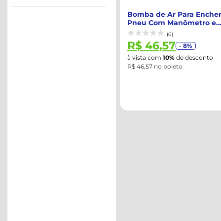
Bomba de Ar Para Enche
Pneu Com Manômetro e
Pedal - EDA-2WF
(0)
R$ 46,57
- 8%
à vista com
10%
de desconto
R$ 46,57 no boleto