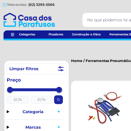
Televendas:
(62) 3295-5566
Categorias
Fixadores
Construção e Obra
Ferramentas E
Home
/
Ferramentas Pneumátic
Limpar filtros
Preço
+
Categoria
+
Marcas