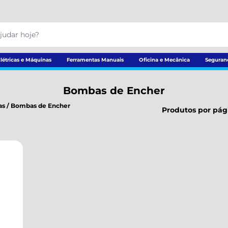
létricas e Máquinas
Ferramentas Manuais
Oficina e Mecânica
Seguran
Bombas de Encher
as
/
Bombas de Encher
Produtos por pág