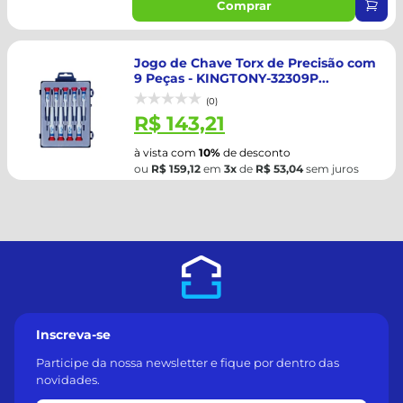
Comprar
Jogo de Chave Torx de Precisão com
9 Peças - KINGTONY-32309P...
(0)
R$ 143,21
à vista com
10%
de desconto
ou
R$ 159,12
em
3x
de
R$ 53,04
sem juros
Inscreva-se
Participe da nossa newsletter e fique por dentro das
novidades.