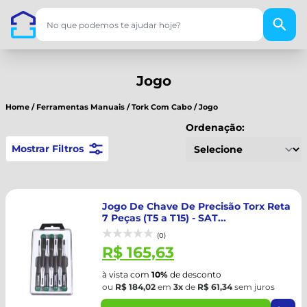
Jogo
Home
/
Ferramentas Manuais
/
Tork Com Cabo
/
Jogo
Ordenação:
Mostrar Filtros
Jogo De Chave De Precisão Torx Reta
7 Peças (T5 a T15) - SAT...
(0)
R$ 165,63
à vista com
10%
de desconto
ou
R$ 184,02
em
3x
de
R$ 61,34
sem juros