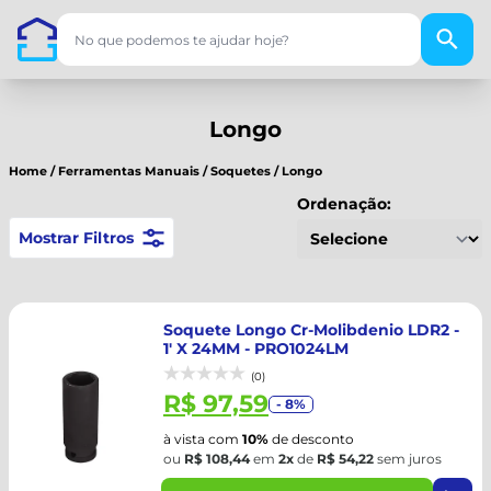
Longo
Home
/
Ferramentas Manuais
/
Soquetes
/
Longo
Ordenação:
Mostrar Filtros
Soquete Longo Cr-Molibdenio LDR2 -
1' X 24MM - PRO1024LM
(0)
R$ 97,59
- 8%
à vista com
10%
de desconto
ou
R$ 108,44
em
2x
de
R$ 54,22
sem juros