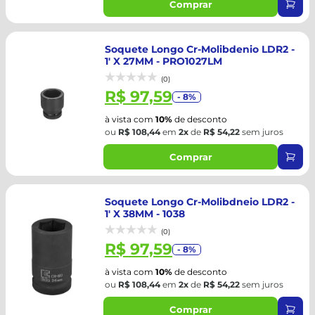
Comprar
Soquete Longo Cr-Molibdenio LDR2 -
1' X 27MM - PRO1027LM
(0)
R$ 97,59
- 8%
à vista com
10%
de desconto
ou
R$ 108,44
em
2x
de
R$ 54,22
sem juros
Comprar
Soquete Longo Cr-Molibdneio LDR2 -
1' X 38MM - 1038
(0)
R$ 97,59
- 8%
à vista com
10%
de desconto
ou
R$ 108,44
em
2x
de
R$ 54,22
sem juros
Comprar