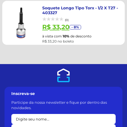
Soquete Longo Tipo Torx - 1/2 X T27 -
403327
(0)
R$ 33,20
- 8%
à vista com
10%
de desconto
R$ 33,20 no boleto
Inscreva-se
Participe da nossa newsletter e fique por dentro das
novidades.