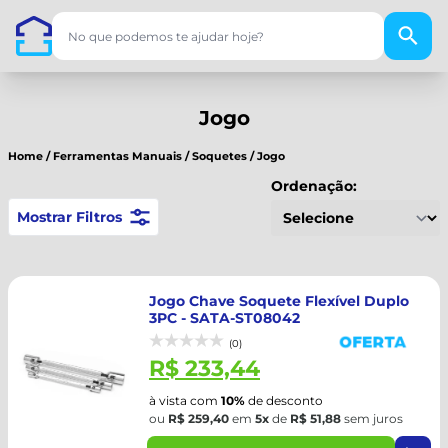
Jogo
Home
/
Ferramentas Manuais
/
Soquetes
/
Jogo
Ordenação:
Mostrar Filtros
Jogo Chave Soquete Flexível Duplo
3PC - SATA-ST08042
(0)
R$ 233,44
à vista com
10%
de desconto
ou
R$ 259,40
em
5x
de
R$ 51,88
sem juros