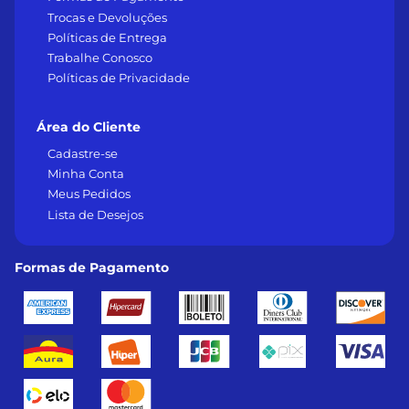
Trocas e Devoluções
Políticas de Entrega
Trabalhe Conosco
Políticas de Privacidade
Área do Cliente
Cadastre-se
Minha Conta
Meus Pedidos
Lista de Desejos
Formas de Pagamento