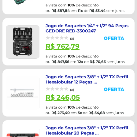
à vista com
10%
de desconto
ou
R$ 587,84
em
11x
de
R$ 53,44
sem juros
Jogo de Soquetes 1/4" + 1/2" 94 Peças -
GEDORE RED-3300247
(0)
R$ 762,79
à vista com
10%
de desconto
ou
R$ 847,56
em
12x
de
R$ 70,63
sem juros
Jogo de Soquetes 3/8" + 1/2" TX Perfil
Hexalobular 12 Peças ...
(0)
R$ 246,05
à vista com
10%
de desconto
ou
R$ 273,40
em
5x
de
R$ 54,68
sem juros
Jogo de Soquetes 3/8" + 1/2" TX Perfil
Hexalobular 20 Peças ...