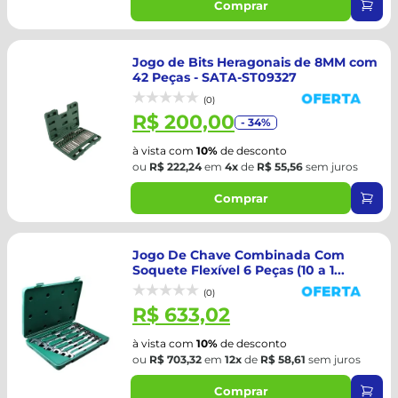
Comprar
Jogo de Bits Heragonais de 8MM com
42 Peças - SATA-ST09327
(0)
R$ 200,00
- 34%
à vista com
10%
de desconto
ou
R$ 222,24
em
4x
de
R$ 55,56
sem juros
Comprar
Jogo De Chave Combinada Com
Soquete Flexível 6 Peças (10 a 1...
(0)
R$ 633,02
à vista com
10%
de desconto
ou
R$ 703,32
em
12x
de
R$ 58,61
sem juros
Comprar