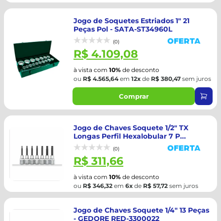
Jogo de Soquetes Estriados 1" 21
Peças Pol - SATA-ST34960L
(0)
R$ 4.109,08
à vista com
10%
de desconto
ou
R$ 4.565,64
em
12x
de
R$ 380,47
sem juros
Comprar
Jogo de Chaves Soquete 1/2" TX
Longas Perfil Hexalobular 7 P...
(0)
R$ 311,66
à vista com
10%
de desconto
ou
R$ 346,32
em
6x
de
R$ 57,72
sem juros
Jogo de Chaves Soquete 1/4" 13 Peças
- GEDORE RED-3300022