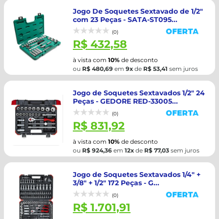
Jogo De Soquetes Sextavado de 1/2"
com 23 Peças - SATA-ST095...
(0)
R$ 432,58
à vista com
10%
de desconto
ou
R$ 480,69
em
9x
de
R$ 53,41
sem juros
Jogo de Soquetes Sextavados 1/2" 24
Peças - GEDORE RED-33005...
(0)
R$ 831,92
à vista com
10%
de desconto
ou
R$ 924,36
em
12x
de
R$ 77,03
sem juros
Jogo de Soquetes Sextavados 1/4" +
3/8" + 1/2" 172 Peças - G...
(0)
R$ 1.701,91