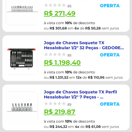
(0)
R$ 271,49
à vista com
10%
de desconto
ou
R$ 301,68
em
6x
de
R$ 50,28
sem juros
Jogo de Chaves Soquete TX
Hexalobular 1/2" 32 Peças - GEDORE...
(0)
R$ 1.198,40
à vista com
10%
de desconto
ou
R$ 1.331,52
em
12x
de
R$ 110,96
sem juros
Jogo de Chaves Soquete TX Perfil
Hexalobular 1/2" 7 Peças - ...
(0)
R$ 219,87
à vista com
10%
de desconto
ou
R$ 244,32
em
4x
de
R$ 61,08
sem juros