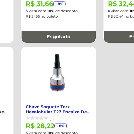
R$ 31,66
R$ 32,4
- 8%
à vista com
10%
de desconto
à vista com
1
R$ 31,66 no boleto
R$ 32,44 no b
Esgotado
E
Chave Soquete Torx
De
Hexalobular T27 Encaixe De
1/2'' - RAVEN-...
(0)
R$ 28,22
- 8%
à vista com
10%
de desconto