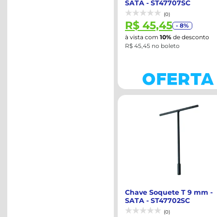
SATA - ST47707SC
(0)
R$ 45,45
- 8%
à vista com
10%
de desconto
R$ 45,45 no boleto
Chave Soquete T 9 mm -
SATA - ST47702SC
(0)