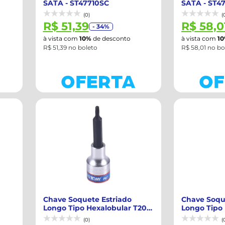
SATA - ST47710SC
SATA - ST4
(0)
(
R$ 51,39
R$ 58,0
- 34%
à vista com
10%
de desconto
à vista com
1
R$ 51,39 no boleto
R$ 58,01 no bo
Chave Soquete Estriado
Chave Soqu
Longo Tipo Hexalobular T20
Longo Tipo 
Encaixe 1/...
Encaixe 1/...
(0)
(