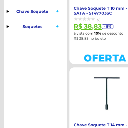
Chave Soquete T 10 mm -
+
Chave Soquete
SATA - ST47703SC
(0)
R$ 38,83
+
Soquetes
- 8%
à vista com
10%
de desconto
R$ 38,83 no boleto
Chave Soquete T 14 mm -