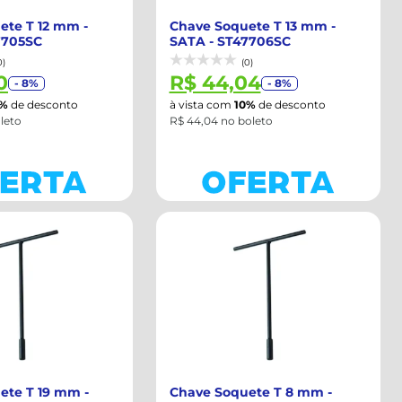
ete T 12 mm -
Chave Soquete T 13 mm -
7705SC
SATA - ST47706SC
0)
(0)
0
R$ 44,04
- 8%
- 8%
0%
de desconto
à vista com
10%
de desconto
leto
R$ 44,04 no boleto
ete T 19 mm -
Chave Soquete T 8 mm -