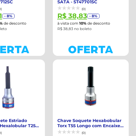
7712SC
SATA - ST47701SC
0)
(0)
1
R$ 38,83
- 8%
- 8%
0%
de desconto
à vista com
10%
de desconto
leto
R$ 38,83 no boleto
ete Estriado
Chave Soquete Hexabobular
Hexalobular T25
Torx T55 Longo com Encaixe
de 1/2"...
0)
(0)