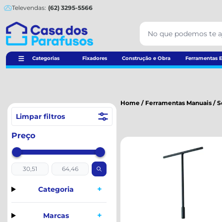
Televendas:
(62) 3295-5566
Categorias
Fixadores
Construção e Obra
Ferramentas E
Home
/
Ferramentas Manuais
/
S
Limpar filtros
Preço
+
Categoria
+
Marcas