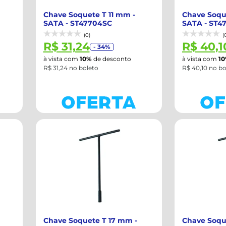
Chave Soquete T 11 mm -
Chave Soqu
SATA - ST47704SC
SATA - ST4
(0)
(
R$ 31,24
R$ 40,1
- 34%
à vista com
10%
de desconto
à vista com
1
R$ 31,24 no boleto
R$ 40,10 no bo
Chave Soquete T 17 mm -
Chave Soqu