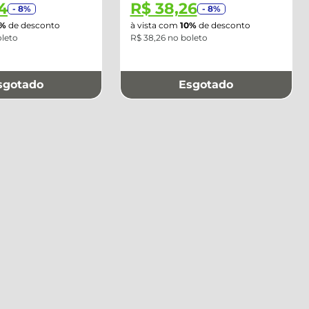
4
R$ 38,26
- 8%
- 8%
0%
de desconto
à vista com
10%
de desconto
oleto
R$ 38,26 no boleto
sgotado
Esgotado