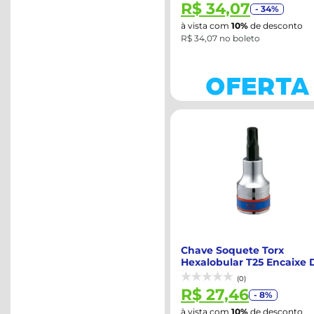
R$ 34,07
- 34%
à vista com
10%
de desconto
R$ 34,07 no boleto
Chave Soquete Torx
Hexalobular T25 Encaixe 
1/2'' - RAVEN-...
(0)
R$ 27,46
- 8%
à vista com
10%
de desconto