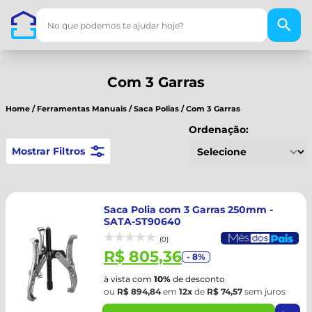
Com 3 Garras
Home
/
Ferramentas Manuais
/
Saca Polias
/
Com 3 Garras
Ordenação:
Mostrar Filtros
Saca Polia com 3 Garras 250mm -
SATA-ST90640
(0)
R$ 805,36
- 8%
à vista com
10%
de desconto
ou
R$ 894,84
em
12x
de
R$ 74,57
sem juros