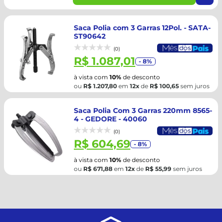
Saca Polia com 3 Garras 12Pol. - SATA-
ST90642
(0)
R$ 1.087,01
- 8%
à vista com
10%
de desconto
ou
R$ 1.207,80
em
12x
de
R$ 100,65
sem juros
Saca Polia Com 3 Garras 220mm 8565-
4 - GEDORE - 40060
(0)
R$ 604,69
- 8%
à vista com
10%
de desconto
ou
R$ 671,88
em
12x
de
R$ 55,99
sem juros