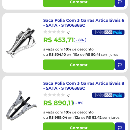
Comprar
Saca Polia Com 3 Garras Articuláveis 6
- SATA - ST90636SC
(0)
R$ 453,71
- 8%
à vista com
10%
de desconto
ou
R$ 504,10
em
10x
de
R$ 50,41
sem juros
Comprar
Saca Polia Com 3 Garras Articuláveis 8
- SATA - ST90638SC
(0)
R$ 890,11
- 8%
à vista com
10%
de desconto
ou
R$ 989,04
em
12x
de
R$ 82,42
sem juros
Comprar