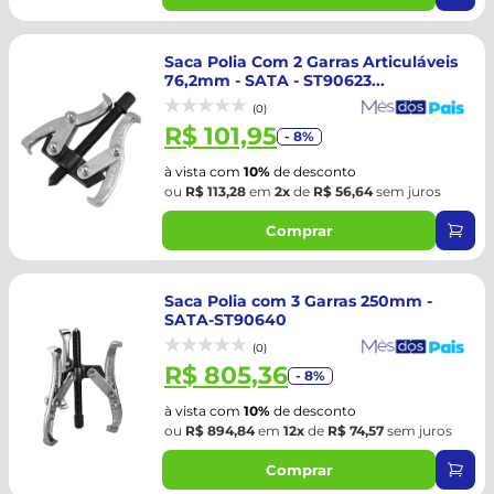
Saca Polia Com 2 Garras Articuláveis
76,2mm - SATA - ST90623...
(0)
R$ 101,95
- 8%
à vista com
10%
de desconto
ou
R$ 113,28
em
2x
de
R$ 56,64
sem juros
Comprar
Saca Polia com 3 Garras 250mm -
SATA-ST90640
(0)
R$ 805,36
- 8%
à vista com
10%
de desconto
ou
R$ 894,84
em
12x
de
R$ 74,57
sem juros
Comprar