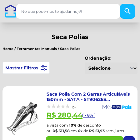
Saca Polias
Home
/
Ferramentas Manuais
/
Saca Polias
Ordenação:
Mostrar Filtros
Saca Polia Com 2 Garras Articuláveis
150mm - SATA - ST90626S...
(0)
R$ 280,44
- 8%
à vista com
10%
de desconto
ou
R$ 311,58
em
6x
de
R$ 51,93
sem juros