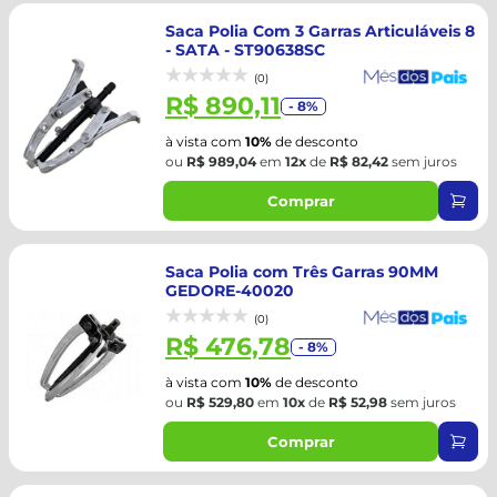
Saca Polia Com 3 Garras Articuláveis 8
- SATA - ST90638SC
(0)
R$ 890,11
- 8%
à vista com
10%
de desconto
ou
R$ 989,04
em
12x
de
R$ 82,42
sem juros
Comprar
Saca Polia com Três Garras 90MM
GEDORE-40020
(0)
R$ 476,78
- 8%
à vista com
10%
de desconto
ou
R$ 529,80
em
10x
de
R$ 52,98
sem juros
Comprar