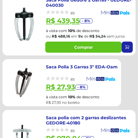
Saca Polia Gedore 2 Garras - GEDORE-
040030
(0)
R$ 439,35
- 8%
à vista com
10%
de desconto
ou
R$ 488,16
em
9x
de
R$ 54,24
sem juros
Comprar
Saca Polia 3 Garras 3" EDA-Oam
(0)
R$ 27,93
- 8%
à vista com
10%
de desconto
R$ 27,93 no boleto
Saca polia com 2 garras deslizantes
GEDORE-40180
(0)