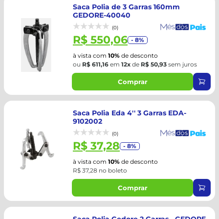
Saca Polia de 3 Garras 160mm
GEDORE-40040
(0)
R$ 550,06
- 8%
à vista com
10%
de desconto
ou
R$ 611,16
em
12x
de
R$ 50,93
sem juros
Comprar
Saca Polia Eda 4'' 3 Garras EDA-
9102002
(0)
R$ 37,28
- 8%
à vista com
10%
de desconto
R$ 37,28 no boleto
Comprar