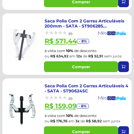
Comprar
Saca Polia Com 2 Garras Articuláveis
200mm - SATA - ST90628S...
(0)
R$ 571,44
- 8%
à vista com
10%
de desconto
ou
R$ 634,92
em
12x
de
R$ 52,91
sem juros
Comprar
Saca Polia Com 2 Garras Articuláveis 4
- SATA - ST90624SC
(0)
R$ 159,09
- 8%
à vista com
10%
de desconto
ou
R$ 176,76
em
3x
de
R$ 58,92
sem juros
Comprar