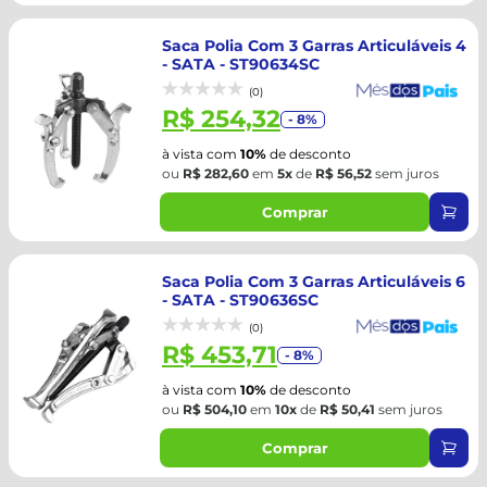
Saca Polia Com 3 Garras Articuláveis 4
- SATA - ST90634SC
(0)
R$ 254,32
- 8%
à vista com
10%
de desconto
ou
R$ 282,60
em
5x
de
R$ 56,52
sem juros
Comprar
Saca Polia Com 3 Garras Articuláveis 6
- SATA - ST90636SC
(0)
R$ 453,71
- 8%
à vista com
10%
de desconto
ou
R$ 504,10
em
10x
de
R$ 50,41
sem juros
Comprar