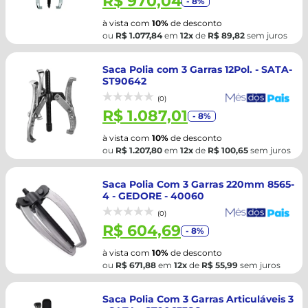
R$ 970,04
- 8%
à vista com
10%
de desconto
ou
R$ 1.077,84
em
12x
de
R$ 89,82
sem juros
Saca Polia com 3 Garras 12Pol. - SATA-
ST90642
(0)
R$ 1.087,01
- 8%
à vista com
10%
de desconto
ou
R$ 1.207,80
em
12x
de
R$ 100,65
sem juros
Saca Polia Com 3 Garras 220mm 8565-
4 - GEDORE - 40060
(0)
R$ 604,69
- 8%
à vista com
10%
de desconto
ou
R$ 671,88
em
12x
de
R$ 55,99
sem juros
Saca Polia Com 3 Garras Articuláveis 3