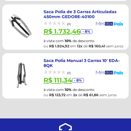
Saca Polia de 3 Garras Articuladas
450mm GEDORE-40100
(0)
R$ 1.732,46
- 8%
à vista com
10%
de desconto
ou
R$ 1.924,92
em
12x
de
R$ 160,41
sem juros
Saca Polia Manual 3 Garras 10' EDA-
8QK
(0)
R$ 111,34
- 8%
à vista com
10%
de desconto
ou
R$ 123,72
em
2x
de
R$ 61,86
sem juros