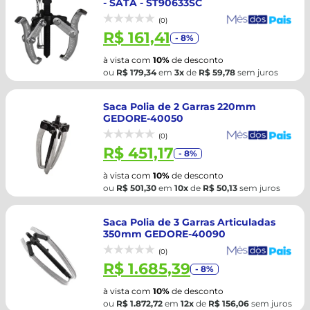
- SATA - ST90633SC
(0)
R$ 161,41
- 8%
à vista com
10%
de desconto
ou
R$ 179,34
em
3x
de
R$ 59,78
sem juros
Saca Polia de 2 Garras 220mm
GEDORE-40050
(0)
R$ 451,17
- 8%
à vista com
10%
de desconto
ou
R$ 501,30
em
10x
de
R$ 50,13
sem juros
Saca Polia de 3 Garras Articuladas
350mm GEDORE-40090
(0)
R$ 1.685,39
- 8%
à vista com
10%
de desconto
ou
R$ 1.872,72
em
12x
de
R$ 156,06
sem juros