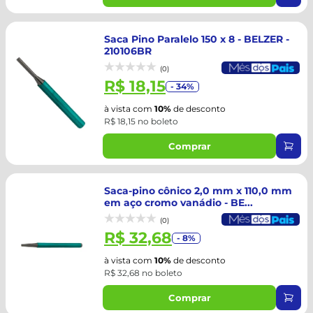
Saca Pino Paralelo 150 x 8 - BELZER -
210106BR
(0)
R$ 18,15
- 34%
à vista com
10%
de desconto
R$ 18,15 no boleto
Comprar
Saca-pino cônico 2,0 mm x 110,0 mm
em aço cromo vanádio - BE...
(0)
R$ 32,68
- 8%
à vista com
10%
de desconto
R$ 32,68 no boleto
Comprar