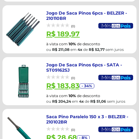
Jogo De Saca Pinos 6pcs - BELZER -
210110BR
(0)
R$ 189,97
à vista com
10%
de desconto
ou
R$ 211,08
em
4x
de
R$ 52,77
sem juros
Jogo De Saca Pinos 6pcs - SATA -
ST09162SJ
(0)
R$ 183,83
- 34%
à vista com
10%
de desconto
ou
R$ 204,24
em
4x
de
R$ 51,06
sem juros
Saca Pino Paralelo 150 x 3 - BELZER -
210102BR
(0)
R$ 28,68
- 8%