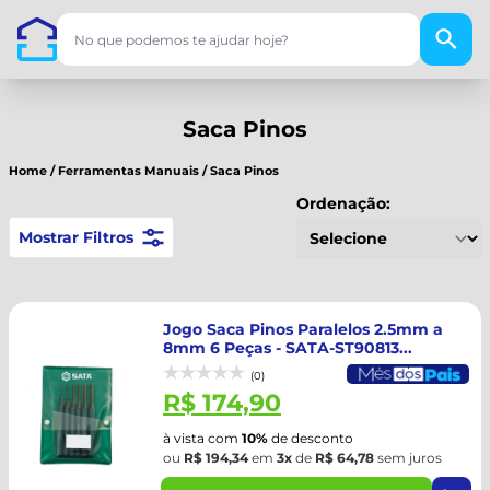
Saca Pinos
Home
/
Ferramentas Manuais
/
Saca Pinos
Ordenação:
Mostrar Filtros
Jogo Saca Pinos Paralelos 2.5mm a
8mm 6 Peças - SATA-ST90813...
(0)
R$ 174,90
à vista com
10%
de desconto
ou
R$ 194,34
em
3x
de
R$ 64,78
sem juros