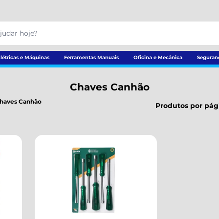
létricas e Máquinas
Ferramentas Manuais
Oficina e Mecânica
Seguran
Chaves Canhão
haves Canhão
Produtos por pág