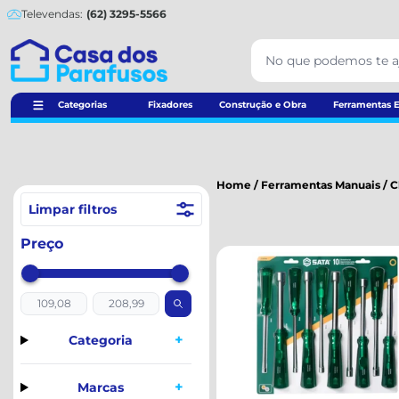
Televendas:
(62) 3295-5566
Categorias
Fixadores
Construção e Obra
Ferramentas E
Home
/
Ferramentas Manuais
/
C
Limpar filtros
Preço
+
Categoria
+
Marcas