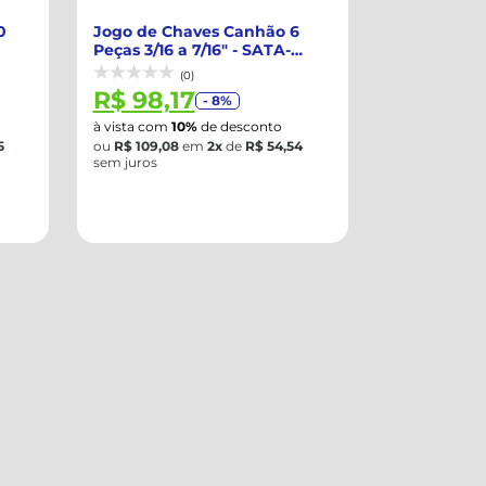
0
Jogo de Chaves Canhão 6
Peças 3/16 a 7/16" - SATA-
ST08045L
(0)
R$ 98,17
- 8%
à vista com
10%
de desconto
5
ou
R$ 109,08
em
2x
de
R$ 54,54
sem juros