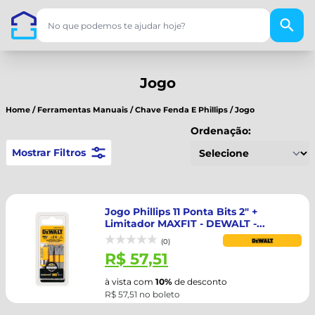
Jogo
Home
/
Ferramentas Manuais
/
Chave Fenda E Phillips
/
Jogo
Ordenação:
Mostrar Filtros
Jogo Phillips 11 Ponta Bits 2" +
Limitador MAXFIT - DEWALT -...
(0)
R$ 57,51
à vista com
10%
de desconto
R$ 57,51 no boleto