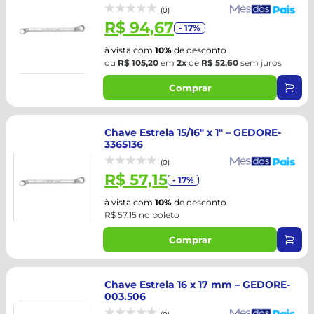
(0)
R$ 94,67
- 17%
à vista com
10%
de desconto
ou
R$ 105,20
em
2x
de
R$ 52,60
sem juros
Comprar
Chave Estrela 15/16" x 1" – GEDORE-
3365136
(0)
R$ 57,15
- 17%
à vista com
10%
de desconto
R$ 57,15 no boleto
Comprar
Chave Estrela 16 x 17 mm – GEDORE-
003.506