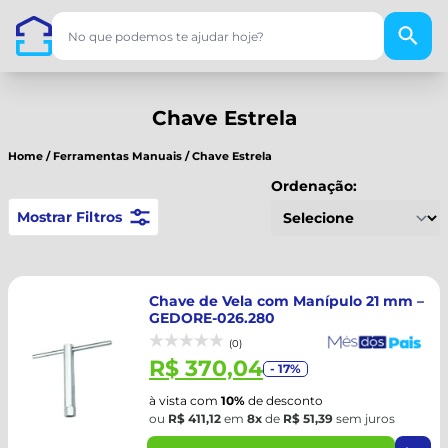
Chave Estrela
Home
/
Ferramentas Manuais
/
Chave Estrela
Ordenação:
Mostrar Filtros
Chave de Vela com Manípulo 21 mm –
GEDORE-026.280
(0)
R$ 370,04
- 17%
à vista com
10%
de desconto
ou
R$ 411,12
em
8x
de
R$ 51,39
sem juros