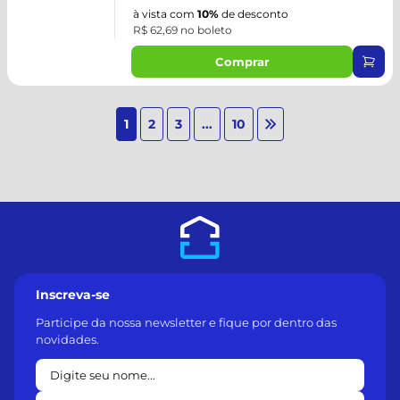
à vista com
10%
de desconto
R$ 62,69 no boleto
Comprar
1
2
3
...
10
Inscreva-se
Participe da nossa newsletter e fique por dentro das
novidades.