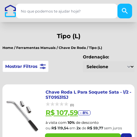
Tipo (L)
Home
/
Ferramentas Manuais
/
Chave De Roda
/
Tipo (L)
Ordenação:
Mostrar Filtros
Chave Roda L Para Soquete Sata - 1/2 -
ST09531SJ
(0)
R$ 107,59
- 8%
à vista com
10%
de desconto
ou
R$ 119,54
em
2x
de
R$ 59,77
sem juros