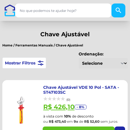
Chave Ajustável
Home
/
Ferramentas Manuais
/
Chave Ajustável
Ordenação:
Mostrar Filtros
Chave Ajustável VDE 10 Pol - SATA -
ST47103SC
(0)
R$ 426,10
- 8%
à vista com
10%
de desconto
ou
R$ 473,40
em
9x
de
R$ 52,60
sem juros