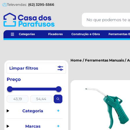
Televendas:
(62) 3295-5566
Categorias
Fixadores
Construção e Obra
Ferramentas E
Home
/
Ferramentas Manuais
/
A
Limpar filtros
Preço
+
Categoria
+
Marcas