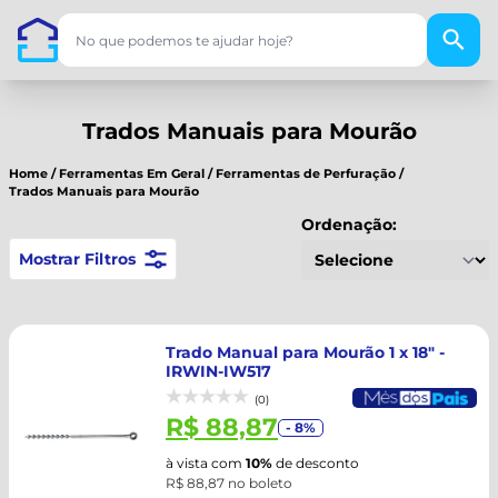
Trados Manuais para Mourão
Home
/
Ferramentas Em Geral
/
Ferramentas de Perfuração
/
Trados Manuais para Mourão
Ordenação:
Mostrar Filtros
Trado Manual para Mourão 1 x 18" -
IRWIN-IW517
(0)
R$ 88,87
- 8%
à vista com
10%
de desconto
R$ 88,87 no boleto