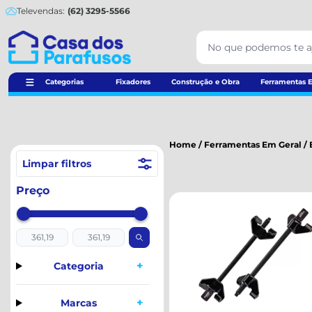
Televendas:
(62) 3295-5566
Categorias
Fixadores
Construção e Obra
Ferramentas E
Home
/
Ferramentas Em Geral
/
Limpar filtros
Preço
+
Categoria
+
Marcas