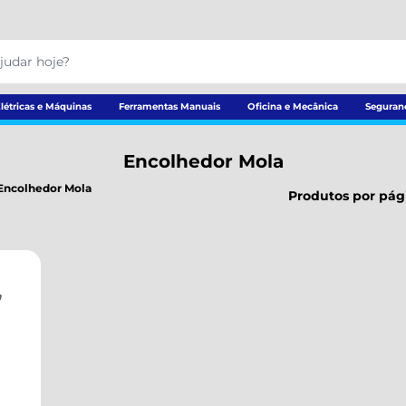
létricas e Máquinas
Ferramentas Manuais
Oficina e Mecânica
Seguran
Encolhedor Mola
Encolhedor Mola
Produtos por pág