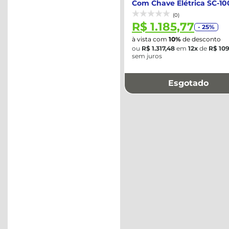
Com Chave Elétrica SC-100
MOTOMI...
(0)
R$ 1.185,77
- 25%
à vista com
10%
de desconto
ou
R$ 1.317,48
em
12x
de
R$ 109
sem juros
Esgotado