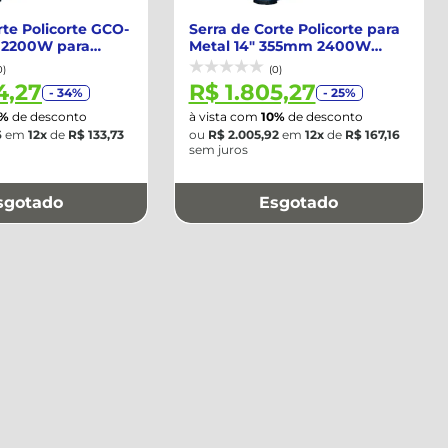
rte Policorte GCO-
Serra de Corte Policorte para
 2200W para
Metal 14" 355mm 2400W
.
220V - B...
0)
(0)
4,27
R$ 1.805,27
- 34%
- 25%
0%
de desconto
à vista com
10%
de desconto
6
em
12x
de
R$ 133,73
ou
R$ 2.005,92
em
12x
de
R$ 167,16
sem juros
sgotado
Esgotado