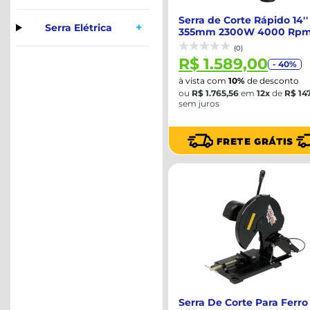
Serra de Corte Rápido 14''
+
Serra Elétrica
355mm 2300W 4000 Rp
220V - DEWAL...
(0)
R$ 1.589,00
- 40%
à vista com
10%
de desconto
ou
R$ 1.765,56
em
12x
de
R$ 147
sem juros
Serra De Corte Para Ferro