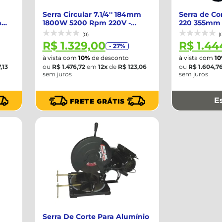
Serra Circular 7.1/4'' 184mm
Serra de Co
m
1800W 5200 Rpm 220V -
220 355mm
DEWALT-DW...
Metal com ..
(0)
(
R$ 1.329,00
R$ 1.44
- 27%
à vista com
10%
de desconto
à vista com
1
,13
ou
R$ 1.476,72
em
12x
de
R$ 123,06
ou
R$ 1.604,7
sem juros
sem juros
E
Serra De Corte Para Alumínio