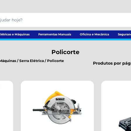
létricas e Máquinas
Ferramentas Manuais
Oficina e Mecânica
Seguran
Policorte
 Máquinas
/
Serra Elétrica
/
Policorte
Produtos por pág