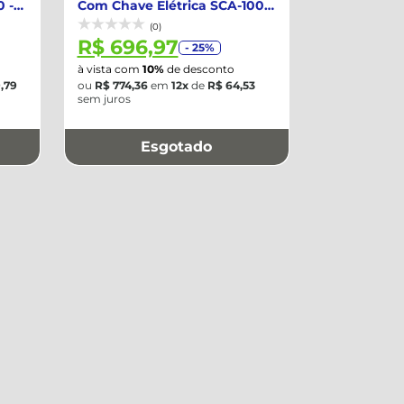
 -
Com Chave Elétrica SCA-100 -
MO...
(0)
R$ 696,97
- 25%
à vista com
10%
de desconto
,79
ou
R$ 774,36
em
12x
de
R$ 64,53
sem juros
Esgotado