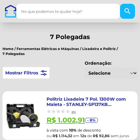
7 Polegadas
Home
/
Ferramentas Elétricas e Máquinas
/
Lixadeira e Politriz
/
7 Polegadas
Ordenação:
Mostrar Filtros
Politriz Lixadeira 7 Pol. 1300W com
Maleta - STANLEY-SP137KB...
(0)
R$ 1.002,91
- 8%
à vista com
10%
de desconto
ou
R$ 1.114,32
em
12x
de
R$ 92,86
sem juros