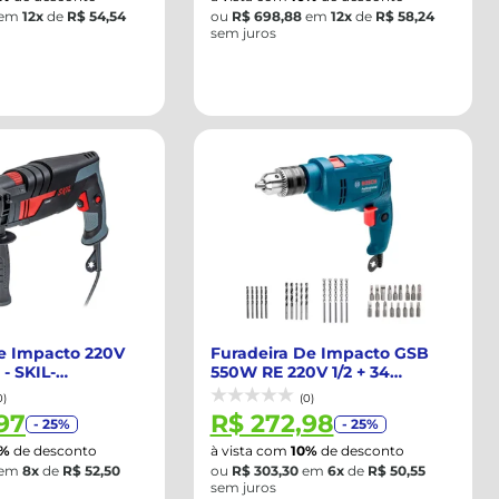
em
12x
de
R$ 54,54
ou
R$ 698,88
em
12x
de
R$ 58,24
sem juros
de Impacto 220V
Furadeira De Impacto GSB
- SKIL-
550W RE 220V 1/2 + 34
A
Acessórios - ...
0)
(0)
97
R$ 272,98
- 25%
- 25%
0%
de desconto
à vista com
10%
de desconto
em
8x
de
R$ 52,50
ou
R$ 303,30
em
6x
de
R$ 50,55
sem juros