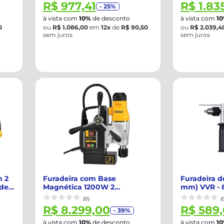
R$ 977,41
R$ 1.83
- 25%
à vista com
10%
de desconto
à vista com
1
0
ou
R$ 1.086,00
em
12x
de
R$ 90,50
ou
R$ 2.039,4
sem juros
sem juros
m 2
Furadeira com Base
Furadeira de
 de
Magnética 1200W 2
mm) VVR - 
Velocidades 50mm 220V -...
DEWAL...
(0)
(
R$ 8.299,00
R$ 589
- 39%
à vista com
10%
de desconto
à vista com
1