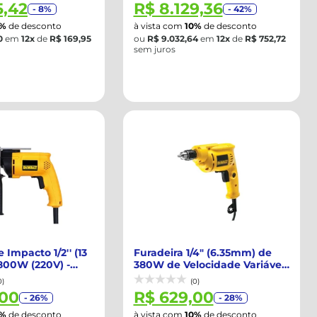
5,42
R$ 8.129,36
- 8%
- 42%
0%
de desconto
à vista com
10%
de desconto
0
em
12x
de
R$ 169,95
ou
R$ 9.032,64
em
12x
de
R$ 752,72
sem juros
 Impacto 1/2'' (13
Furadeira 1/4" (6.35mm) de
800W (220V) -
380W de Velocidade Variável
e Rev...
0)
(0)
,00
R$ 629,00
- 26%
- 28%
0%
de desconto
à vista com
10%
de desconto