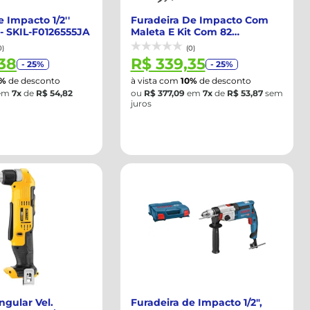
 Impacto 1/2''
Furadeira De Impacto Com
- SKIL-F0126555JA
Maleta E Kit Com 82
Acessórios 1/2 ...
0)
(0)
38
R$ 339,35
- 25%
- 25%
0%
de desconto
à vista com
10%
de desconto
em
7x
de
R$ 54,82
ou
R$ 377,09
em
7x
de
R$ 53,87
sem
juros
ngular Vel.
Furadeira de Impacto 1/2",