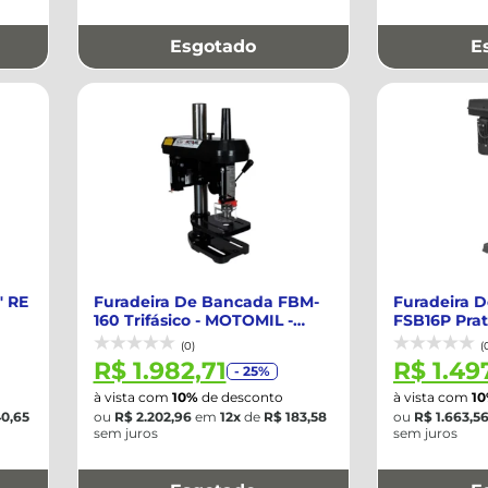
Esgotado
E
" RE
Furadeira De Bancada FBM-
Furadeira 
160 Trifásico - MOTOMIL -
FSB16P Prat
348692
91205030
(0)
(
R$ 1.982,71
R$ 1.49
- 25%
à vista com
10%
de desconto
à vista com
1
0,65
ou
R$ 2.202,96
em
12x
de
R$ 183,58
ou
R$ 1.663,5
sem juros
sem juros