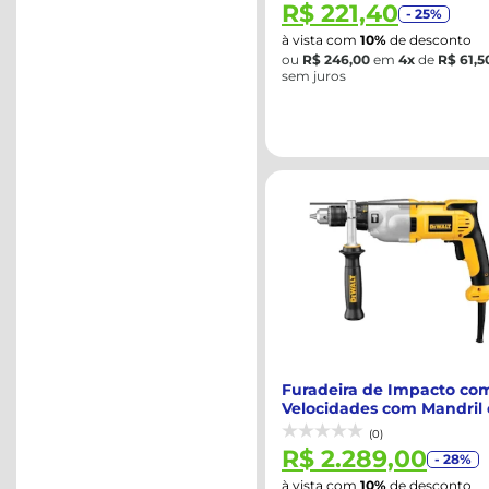
R$ 221,40
- 25%
à vista com
10%
de desconto
ou
R$ 246,00
em
4x
de
R$ 61,5
sem juros
Furadeira de Impacto co
Velocidades com Mandril
1/2 Po...
(0)
R$ 2.289,00
- 28%
à vista com
10%
de desconto