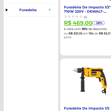
Furadeira De Impacto 1/2"
+
Furadeira
710W 220V - DEWALT-
DWD502KB2
(0)
R$ 469,00
- 28%
à vista com
10%
de desconto
ou
R$ 521,10
em
10x
de
R$ 52,11
juros
Furadeira De Impacto 1/2