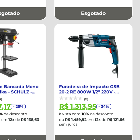
sgotado
Esgotado
De Bancada Mono
Furadeira de Impacto GSB
ika - SCHULZ -
20-2 RE 800W 1/2" 220V -
BOSCH-0601...
0)
(0)
7,17
R$ 1.313,95
- 25%
- 34%
0%
de desconto
à vista com
10%
de desconto
6
em
12x
de
R$ 138,63
ou
R$ 1.459,92
em
12x
de
R$ 121,66
sem juros