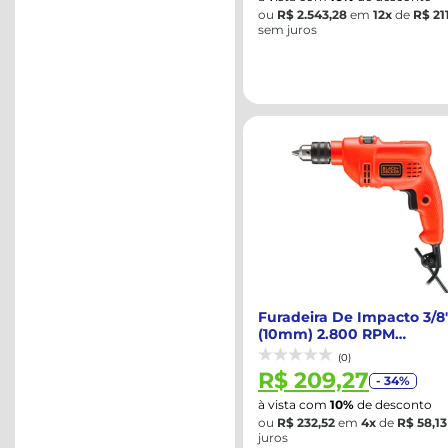
ou
R$ 2.543,28
em
12x
de
R$ 21
sem juros
Furadeira De Impacto 3/8
(10mm) 2.800 RPM
560W/220V - BLAC...
(0)
R$ 209,27
- 34%
à vista com
10%
de desconto
ou
R$ 232,52
em
4x
de
R$ 58,13
juros