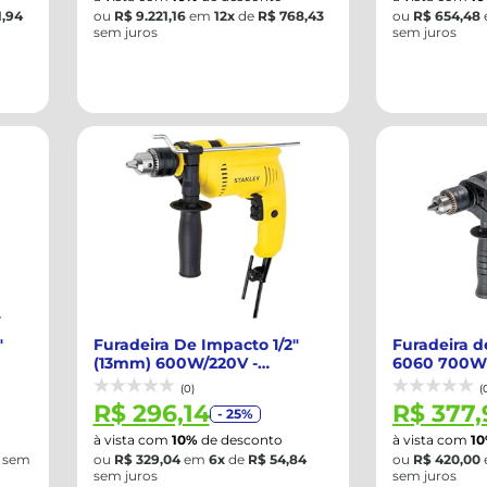
1,94
ou
R$ 9.221,16
em
12x
de
R$ 768,43
ou
R$ 654,48
sem juros
sem juros
"
Furadeira De Impacto 1/2"
Furadeira 
(13mm) 600W/220V -
6060 700W 
STANLEY-SDH600B...
F0126060J
(0)
(
R$ 296,14
R$ 377,
- 25%
à vista com
10%
de desconto
à vista com
1
sem
ou
R$ 329,04
em
6x
de
R$ 54,84
ou
R$ 420,00
sem juros
sem juros