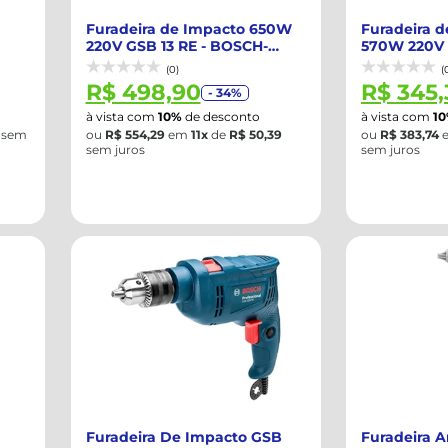
Furadeira de Impacto 650W
Furadeira de
220V GSB 13 RE - BOSCH-
570W 220V 
060123D5E0
(0)
(
R$ 498,90
R$ 345,
- 34%
à vista com
10%
de desconto
à vista com
1
sem
ou
R$ 554,29
em
11x
de
R$ 50,39
ou
R$ 383,74
sem juros
sem juros
Furadeira De Impacto GSB
Furadeira A