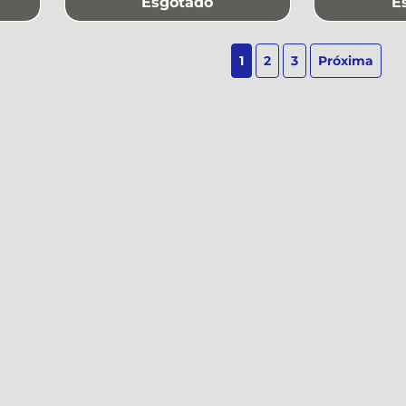
Esgotado
E
1
2
3
Próxima