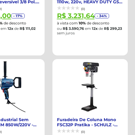
eversível 3/8 Pol. a
1110w, 220v, HEAVY DUTY GSB
24-2 ...
0)
(0)
9,00
R$ 3.231,64
- 17%
- 34%
0%
de desconto
à vista com
10%
de desconto
em
12x
de
R$ 111,02
ou
R$ 3.590,76
em
12x
de
R$ 299,23
sem juros
ndustrial Sem
Furadeira De Coluna Mono
M 850W/220V -
FSC32P Pratika - SCHULZ -
R...
91204060
0)
(0)