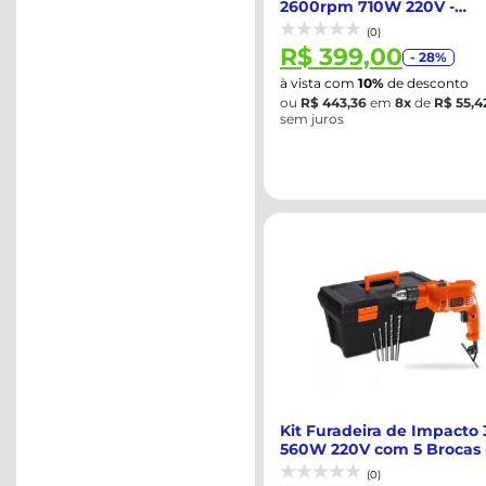
2600rpm 710W 220V -
DEWALT-DWD502B2
(0)
R$ 399,00
- 28%
à vista com
10%
de desconto
ou
R$ 443,36
em
8x
de
R$ 55,4
sem juros
Kit Furadeira de Impacto 
560W 220V com 5 Brocas 
BLACK...
(0)