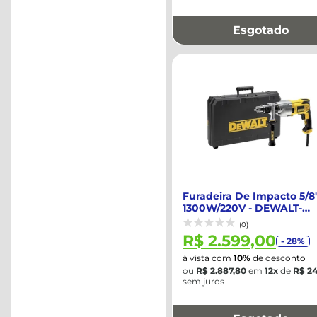
Esgotado
Furadeira De Impacto 5/8
1300W/220V - DEWALT-
D21570KB2
(0)
R$ 2.599,00
- 28%
à vista com
10%
de desconto
ou
R$ 2.887,80
em
12x
de
R$ 24
sem juros