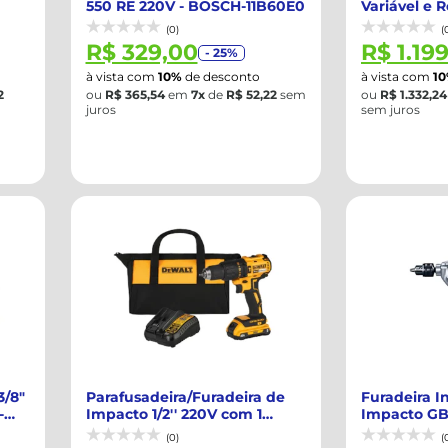
550 RE 220V - BOSCH-11B60E0
Variável e R
bate...
(0)
(
R$ 329,00
R$ 1.19
- 25%
à vista com
10%
de desconto
à vista com
1
2
ou
R$ 365,54
em
7x
de
R$ 52,22
sem
ou
R$ 1.332,24
juros
sem juros
3/8"
Parafusadeira/Furadeira de
Furadeira I
-
Impacto 1/2'' 220V com 1
Impacto GB
Baterias...
BOSCH-1600
(0)
(