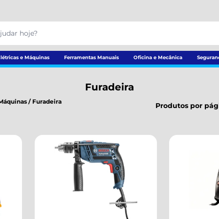
létricas e Máquinas
Ferramentas Manuais
Oficina e Mecânica
Seguran
Furadeira
 Máquinas
/
Furadeira
Produtos por pág