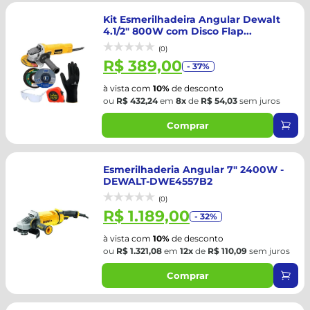
Kit Esmerilhadeira Angular Dewalt
4.1/2" 800W com Disco Flap...
(0)
R$ 389,00
- 37%
à vista com
10%
de desconto
ou
R$ 432,24
em
8x
de
R$ 54,03
sem juros
Comprar
Esmerilhaderia Angular 7" 2400W -
DEWALT-DWE4557B2
(0)
R$ 1.189,00
- 32%
à vista com
10%
de desconto
ou
R$ 1.321,08
em
12x
de
R$ 110,09
sem juros
Comprar