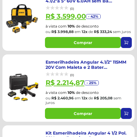
4.1/2"a 5" 60V 6.0AH sem Ba...
(0)
R$ 3.599,00
- 42%
à vista com
10%
de desconto
ou
R$ 3.998,88
em
12x
de
R$ 333,24
sem juros
Comprar
Esmerilhadeira Angular 4.1/2" 115MM
20V Com Maleta e 2 Bater...
(0)
R$ 2.214,87
- 25%
à vista com
10%
de desconto
ou
R$ 2.460,96
em
12x
de
R$ 205,08
sem
juros
Comprar
Kit Esmerilhadeira Angular 4 1/2 Pol.