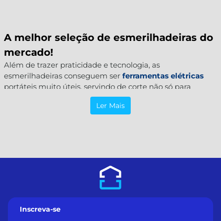
A melhor seleção de esmerilhadeiras do
mercado!
Além de trazer praticidade e tecnologia, as
esmerilhadeiras conseguem ser
ferramentas elétricas
portáteis muito úteis, servindo de corte não só para
metais, mas também para granito, blocos de cimento,
Ler Mais
pedras, tijolos, azulejo, porcelanato e até aço inox. Na Casa
dos Parafusos, você encontra esmerilhadeiras de marcas
de alta qualidade, como
Dewalt, Stanley, Bosch, Skil e
Black + Decker
.
Esmerilhadeiras Dewalt, Bosch, Stanley, Skil e
muito mais
Nesta seção, separamos as ferramentas mais indicadas
para um lixamento limpo, com discos próprios para cortes
e desbaste. Os equipamentos dessas marcas possuem
Inscreva-se
um motor elétrico embutido de alta tecnologia, que