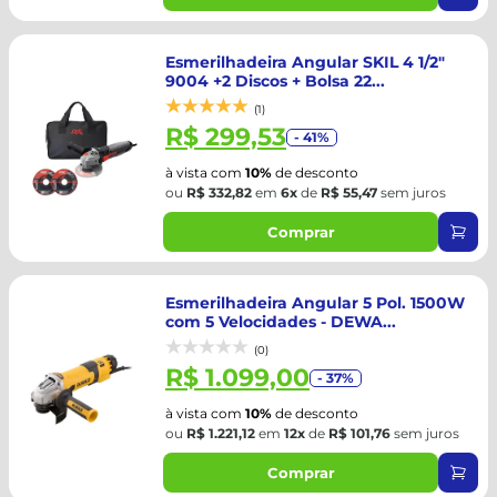
Esmerilhadeira Angular SKIL 4 1/2"
9004 +2 Discos + Bolsa 22...
(1)
R$ 299,53
- 41%
à vista com
10%
de desconto
ou
R$ 332,82
em
6x
de
R$ 55,47
sem juros
Comprar
Esmerilhadeira Angular 5 Pol. 1500W
com 5 Velocidades - DEWA...
(0)
R$ 1.099,00
- 37%
à vista com
10%
de desconto
ou
R$ 1.221,12
em
12x
de
R$ 101,76
sem juros
Comprar