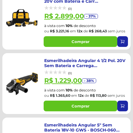
20V com Bateria e Carr...
(0)
R$ 2.899,00
- 37%
à vista com
10%
de desconto
ou
R$ 3.221,16
em
12x
de
R$ 268,43
sem juros
Comprar
Esmerilhadeira Angular 4 1/2 Pol. 20V
Sem Bateria e Carrega...
(0)
R$ 1.229,00
- 38%
à vista com
10%
de desconto
ou
R$ 1.365,60
em
12x
de
R$ 113,80
sem juros
Comprar
Esmerilhadeira Angular 5" Sem
Bateria 18V-10 GWS - BOSCH-060...