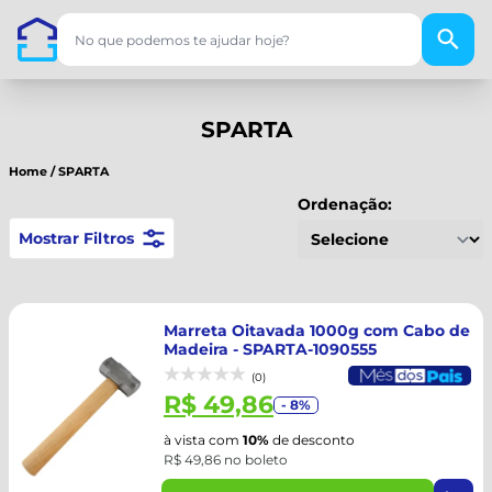
SPARTA
Home
/
SPARTA
Ordenação:
Mostrar Filtros
Marreta Oitavada 1000g com Cabo de
Madeira - SPARTA-1090555
(0)
R$ 49,86
- 8%
à vista com
10%
de desconto
R$ 49,86 no boleto