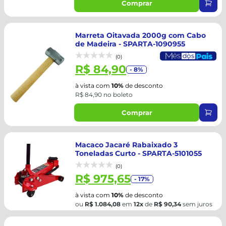
Comprar
Marreta Oitavada 2000g com Cabo
de Madeira - SPARTA-1090955
(0)
R$ 84,90
- 8%
à vista com
10%
de desconto
R$ 84,90 no boleto
Comprar
Macaco Jacaré Rabaixado 3
Toneladas Curto - SPARTA-5101055
(0)
R$ 975,65
- 17%
à vista com
10%
de desconto
ou
R$ 1.084,08
em
12x
de
R$ 90,34
sem juros