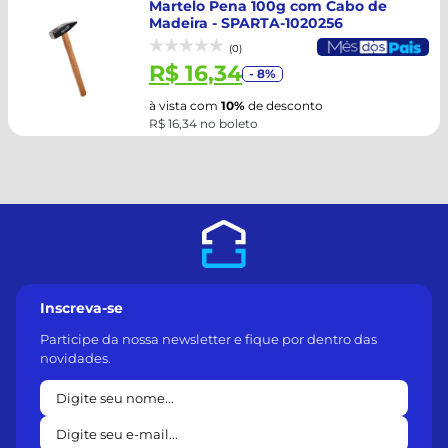
Martelo Pena 100g com Cabo de
Madeira - SPARTA-1020256
(0)
R$ 16,34
- 8%
à vista com
10%
de desconto
R$ 16,34 no boleto
Inscreva-se
Participe da nossa newsletter e fique por dentro das
novidades.