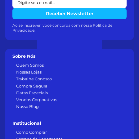
Receber Newsletter
Ao se inscrever, você concorda com nossa
Política de
Privacidade
.
Sobre Nós
Quem Somos
Nossas Lojas
Trabalhe Conosco
Compra Segura
Datas Especiais
Vendas Corporativas
Nosso Blog
Institucional
Como Comprar