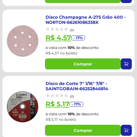
Disco Champagne A-275 Grão 400 -
NORTON-66261086338X
(0)
R$ 4,57
- 17%
à vista com
10%
de desconto
R$ 4,57 no boleto
Comprar
Disco de Corte 7" 1/16" 7/8" -
SAINTGOBAIN-66252846814
(0)
R$ 5,17
- 17%
à vista com
10%
de desconto
R$ 5,17 no boleto
Comprar