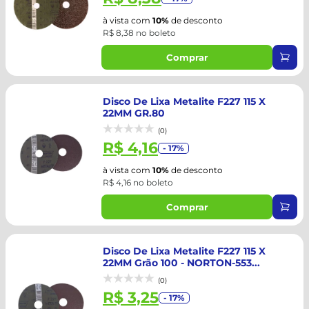
à vista com
10%
de desconto
R$ 8,38 no boleto
Comprar
Disco De Lixa Metalite F227 115 X
22MM GR.80
(0)
R$ 4,16
- 17%
à vista com
10%
de desconto
R$ 4,16 no boleto
Comprar
Disco De Lixa Metalite F227 115 X
22MM Grão 100 - NORTON-553...
(0)
R$ 3,25
- 17%