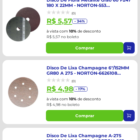
Disco De Fibra Metalite Grão 60 F247
180 X 22MM - NORTON-553...
(0)
R$ 5,57
- 34%
à vista com
10%
de desconto
R$ 5,57 no boleto
Comprar
Disco De Lixa Champagne 6"/152MM
GR80 A 275 - NORTON-6626108...
(0)
R$ 4,98
- 17%
à vista com
10%
de desconto
R$ 4,98 no boleto
Comprar
Disco De Lixa Champagne A-275