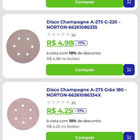
Comprar
Disco Champagne A-275 G-220 -
NORTON-66261086335
(0)
R$ 4,98
- 17%
à vista com
10%
de desconto
R$ 4,98 no boleto
Comprar
Disco Champagne A-275 Grão 180 -
NORTON-66261086334X
(0)
R$ 4,25
- 17%
à vista com
10%
de desconto
R$ 4,25 no boleto
Comprar