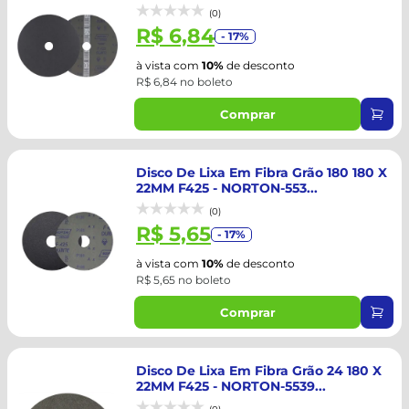
(0)
R$ 6,84
- 17%
à vista com
10%
de desconto
R$ 6,84 no boleto
Comprar
Disco De Lixa Em Fibra Grão 180 180 X
22MM F425 - NORTON-553...
(0)
R$ 5,65
- 17%
à vista com
10%
de desconto
R$ 5,65 no boleto
Comprar
Disco De Lixa Em Fibra Grão 24 180 X
22MM F425 - NORTON-5539...