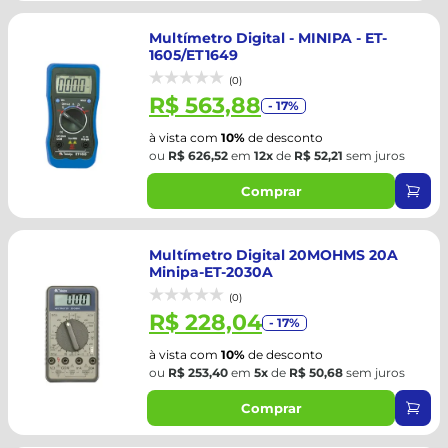
Multímetro Digital - MINIPA - ET-
1605/ET1649
(0)
R$ 563,88
- 17%
à vista com
10%
de desconto
ou
R$ 626,52
em
12x
de
R$ 52,21
sem juros
Comprar
Multímetro Digital 20MOHMS 20A
Minipa-ET-2030A
(0)
R$ 228,04
- 17%
à vista com
10%
de desconto
ou
R$ 253,40
em
5x
de
R$ 50,68
sem juros
Comprar