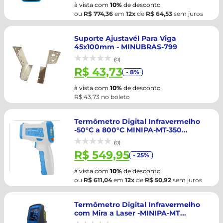
à vista com
10%
de desconto
ou
R$ 774,36
em
12x
de
R$ 64,53
sem juros
Suporte Ajustavél Para Viga
45x100mm - MINUBRAS-799
(0)
R$ 43,73
- 8%
à vista com
10%
de desconto
R$ 43,73 no boleto
Termômetro Digital Infravermelho
-50°C a 800°C MINIPA-MT-350...
(0)
R$ 549,95
- 25%
à vista com
10%
de desconto
ou
R$ 611,04
em
12x
de
R$ 50,92
sem juros
Termômetro Digital Infravermelho
com Mira a Laser -MINIPA-MT...