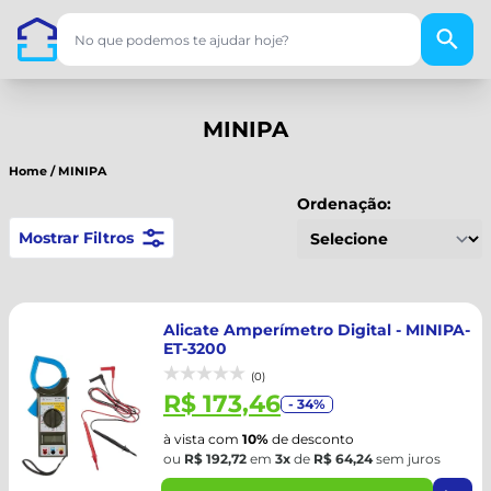
MINIPA
Home
/
MINIPA
Ordenação:
Mostrar Filtros
Alicate Amperímetro Digital - MINIPA-
ET-3200
(0)
R$ 173,46
- 34%
à vista com
10%
de desconto
ou
R$ 192,72
em
3x
de
R$ 64,24
sem juros