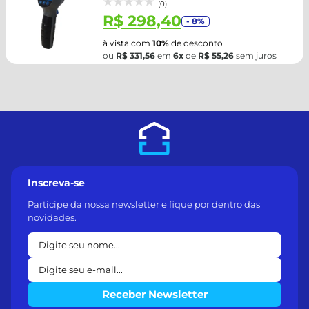
(0)
R$ 298,40
- 8%
à vista com
10%
de desconto
ou
R$ 331,56
em
6x
de
R$ 55,26
sem juros
Inscreva-se
Participe da nossa newsletter e fique por dentro das
novidades.
Receber Newsletter