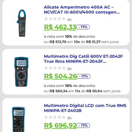
Alicate Amperímetro 400A AC –
NCV/CAT III-600V/4000 contagen...
(0)
R$ 462,33
- 17%
à vista com
10%
de desconto
ou
R$ 513,70
em
10x
de
R$ 51,37
sem juros
Multímetro Dig Catiii 600V ET-2042F
True Rms MINIPA-ET-2042F...
(0)
R$ 504,26
- 17%
à vista com
10%
de desconto
ou
R$ 560,34
em
11x
de
R$ 50,94
sem juros
Multímetro Digital LCD com True RMS
MINIPA-ET-2402B
(0)
R$ 696,92
- 17%