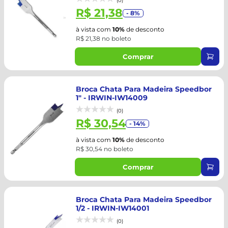
(0)
R$ 21,38
- 8%
à vista com
10%
de desconto
R$ 21,38 no boleto
Comprar
Broca Chata Para Madeira Speedbor
1" - IRWIN-IW14009
(0)
R$ 30,54
- 14%
à vista com
10%
de desconto
R$ 30,54 no boleto
Comprar
Broca Chata Para Madeira Speedbor
1/2 - IRWIN-IW14001
(0)