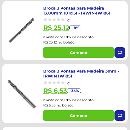
Broca 3 Pontas para Madeira
13.00mm 101x151 - IRWIN-IW1861
(0)
R$ 25,12
- 8%
à vista com
10%
de desconto
R$ 25,12 no boleto
Comprar
Broca 3 Pontas Para Madeira 3mm -
IRWIN IW1851
(0)
R$ 6,53
- 34%
à vista com
10%
de desconto
R$ 6,53 no boleto
Comprar