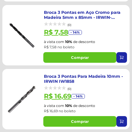
Broca 3 Pontas em Aço Cromo para
Madeira 5mm x 85mm - IRWIN-...
(0)
R$ 7,58
- 14%
à vista com
10%
de desconto
R$ 7,58 no boleto
Comprar
Broca 3 Pontas Para Madeira 10mm -
IRWIN IW1858
(0)
R$ 16,69
- 14%
à vista com
10%
de desconto
R$ 16,69 no boleto
Comprar