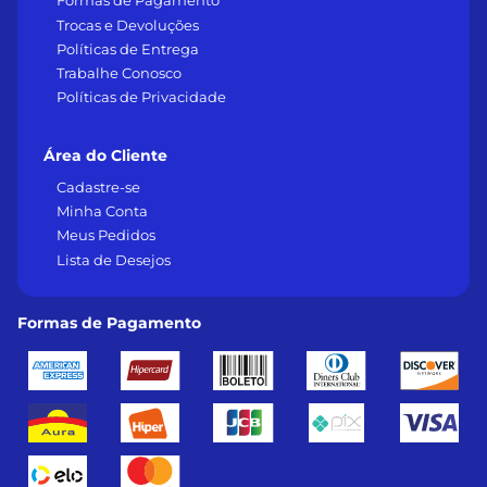
Formas de Pagamento
Trocas e Devoluções
Políticas de Entrega
Trabalhe Conosco
Políticas de Privacidade
Área do Cliente
Cadastre-se
Minha Conta
Meus Pedidos
Lista de Desejos
Formas de Pagamento