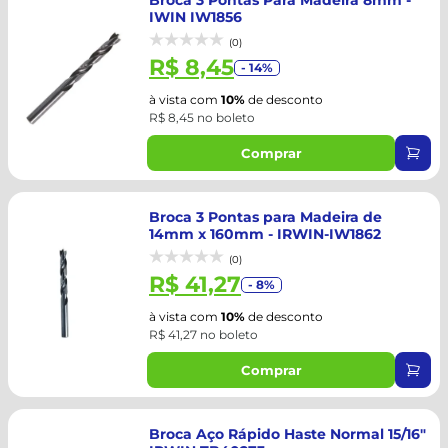
Broca 3 Pontas Para Madeira 8mm -
IWIN IW1856
(0)
R$ 8,45
- 14%
à vista com
10%
de desconto
R$ 8,45 no boleto
Comprar
Broca 3 Pontas para Madeira de
14mm x 160mm - IRWIN-IW1862
(0)
R$ 41,27
- 8%
à vista com
10%
de desconto
R$ 41,27 no boleto
Comprar
Broca Aço Rápido Haste Normal 15/16"