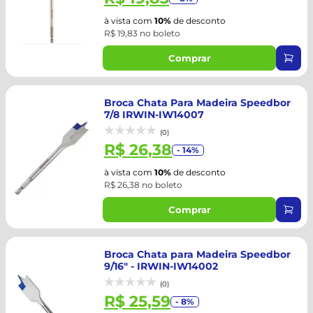
à vista com
10%
de desconto
R$ 19,83 no boleto
Comprar
Broca Chata Para Madeira Speedbor
7/8 IRWIN-IW14007
(0)
R$ 26,38
- 14%
à vista com
10%
de desconto
R$ 26,38 no boleto
Comprar
Broca Chata para Madeira Speedbor
9/16" - IRWIN-IW14002
(0)
R$ 25,59
- 8%