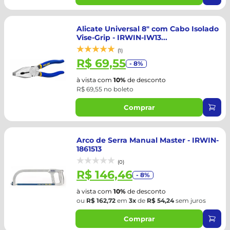
Alicate Universal 8" com Cabo Isolado
Vise-Grip - IRWIN-IW13...
(1)
R$ 69,55
- 8%
à vista com
10%
de desconto
R$ 69,55 no boleto
Comprar
Arco de Serra Manual Master - IRWIN-
1861513
(0)
R$ 146,46
- 8%
à vista com
10%
de desconto
ou
R$ 162,72
em
3x
de
R$ 54,24
sem juros
Comprar