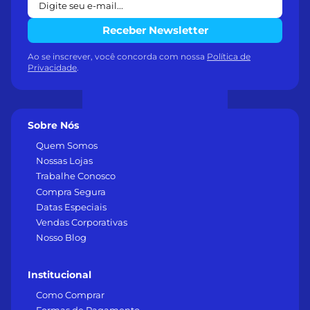
Receber Newsletter
Ao se inscrever, você concorda com nossa
Política de
Privacidade
.
Sobre Nós
Quem Somos
Nossas Lojas
Trabalhe Conosco
Compra Segura
Datas Especiais
Vendas Corporativas
Nosso Blog
Institucional
Como Comprar