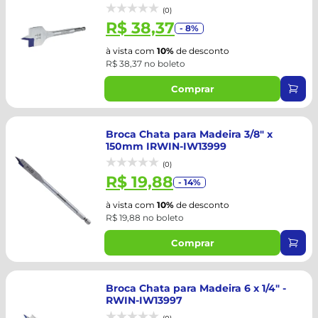
(0)
R$ 38,37
- 8%
à vista com
10%
de desconto
R$ 38,37 no boleto
Comprar
Broca Chata para Madeira 3/8" x
150mm IRWIN-IW13999
(0)
R$ 19,88
- 14%
à vista com
10%
de desconto
R$ 19,88 no boleto
Comprar
Broca Chata para Madeira 6 x 1/4" -
RWIN-IW13997