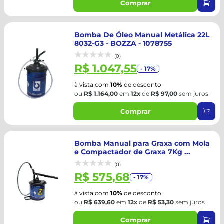
Comprar
Bomba De Óleo Manual Metálica 22L
8032-G3 - BOZZA - 1078755
(0)
R$ 1.047,55
- 17%
à vista com
10%
de desconto
ou
R$ 1.164,00
em
12x
de
R$ 97,00
sem juros
Comprar
Bomba Manual para Graxa com Mola
e Compactador de Graxa 7Kg ...
(0)
R$ 575,68
- 17%
à vista com
10%
de desconto
ou
R$ 639,60
em
12x
de
R$ 53,30
sem juros
Comprar