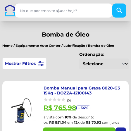
Bomba de Óleo
Home
/
Equipamento Auto Center
/
Lubrificação
/
Bomba de Óleo
Ordenação:
Mostrar Filtros
Bomba Manual para Graxa 8020-G3
15Kg - BOZZA-12100143
(0)
R$ 765,98
- 34%
à vista com
10%
de desconto
ou
R$ 851,04
em
12x
de
R$ 70,92
sem juros