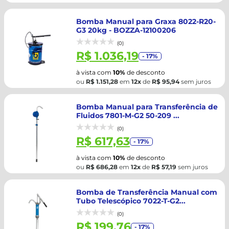
Bomba Manual para Graxa 8022-R20-
G3 20kg - BOZZA-12100206
(0)
R$ 1.036,19
- 17%
à vista com
10%
de desconto
ou
R$ 1.151,28
em
12x
de
R$ 95,94
sem juros
Bomba Manual para Transferência de
Fluidos 7801-M-G2 50-209 ...
(0)
R$ 617,63
- 17%
à vista com
10%
de desconto
ou
R$ 686,28
em
12x
de
R$ 57,19
sem juros
Bomba de Transferência Manual com
Tubo Telescópico 7022-T-G2...
(0)
R$ 199,76
- 17%