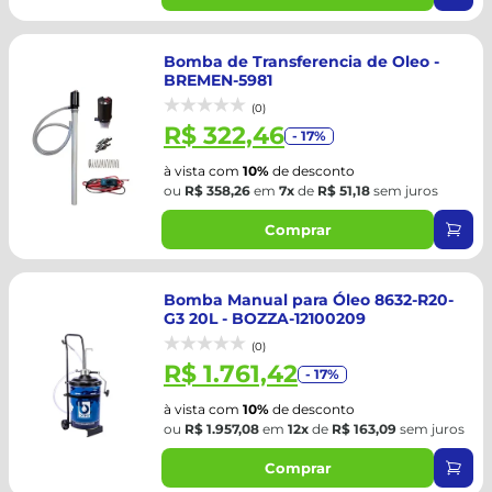
Bomba de Transferencia de Oleo -
BREMEN-5981
(0)
R$ 322,46
- 17%
à vista com
10%
de desconto
ou
R$ 358,26
em
7x
de
R$ 51,18
sem juros
Comprar
Bomba Manual para Óleo 8632-R20-
G3 20L - BOZZA-12100209
(0)
R$ 1.761,42
- 17%
à vista com
10%
de desconto
ou
R$ 1.957,08
em
12x
de
R$ 163,09
sem juros
Comprar