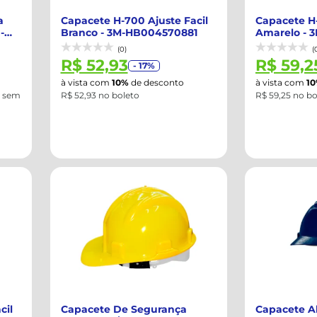
a
Capacete H-700 Ajuste Facil
Capacete H-
-
Branco - 3M-HB004570881
Amarelo - 
(0)
(
R$ 52,93
R$ 59,2
- 17%
à vista com
10%
de desconto
à vista com
1
sem
R$ 52,93 no boleto
R$ 59,25 no bo
cil
Capacete De Segurança
Capacete A