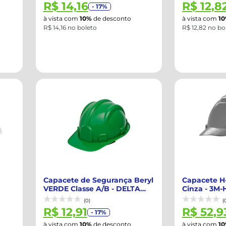
R$ 14,16
R$ 12,8
- 17%
à vista com
10%
de desconto
à vista com
1
R$ 14,16 no boleto
R$ 12,82 no bo
Capacete de Segurança Beryl
Capacete H-
VERDE Classe A/B - DELTA
Cinza - 3M
PLUS-WP...
(0)
(
R$ 12,91
R$ 52,9
- 17%
à vista com
10%
de desconto
à vista com
1