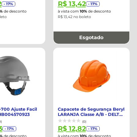
2
R$ 13,42
- 17%
- 17%
0%
de desconto
à vista com
10%
de desconto
leto
R$ 13,42 no boleto
Esgotado
700 Ajuste Facil
Capacete de Segurança Beryl
-HB004570923
LARANJA Classe A/B - DELTA
PLUS-...
0)
(0)
3
R$ 12,82
- 17%
- 17%
0%
de desconto
à vista com
10%
de desconto