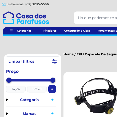
Televendas:
(62) 3295-5566
Categorias
Fixadores
Construção e Obra
Ferramentas E
Home
/
EPI
/
Capacete De Segur
Limpar filtros
Preço
+
Categoria
+
Marcas