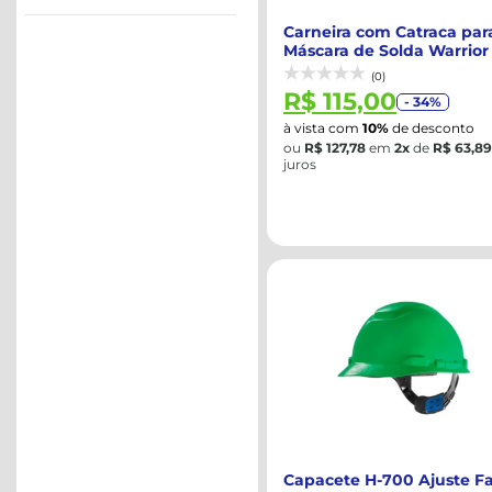
Carneira com Catraca par
Máscara de Solda Warrior 
ESAB-72...
(0)
R$ 115,00
- 34%
à vista com
10%
de desconto
ou
R$ 127,78
em
2x
de
R$ 63,89
juros
Capacete H-700 Ajuste Fa