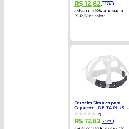
R$ 12,82
- 17%
à vista com
10%
de desconto
R$ 12,82 no boleto
Carneira Simples para
Capacete - DELTA PLUS-
WPS0702
(0)
R$ 12,82
- 17%
à vista com
10%
de desconto