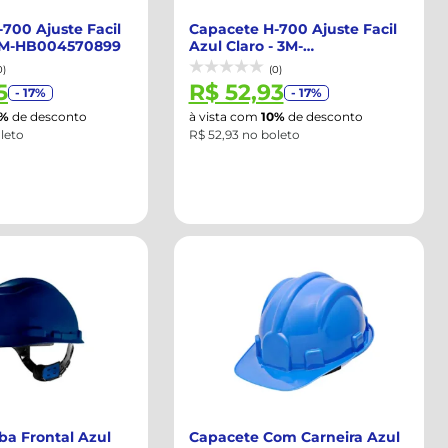
700 Ajuste Facil
Capacete H-700 Ajuste Facil
3M-HB004570899
Azul Claro - 3M-
HB004570907
0)
(0)
5
R$ 52,93
- 17%
- 17%
0%
de desconto
à vista com
10%
de desconto
leto
R$ 52,93 no boleto
ba Frontal Azul
Capacete Com Carneira Azul