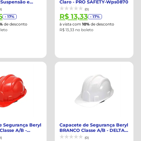
 Suspensão e
Claro - PRO SAFETY-Wps0870
..
0)
(0)
5
R$ 13,33
- 17%
- 17%
0%
de desconto
à vista com
10%
de desconto
leto
R$ 13,33 no boleto
e Segurança Beryl
Capacete de Segurança Beryl
lasse A/B -
BRANCO Classe A/B - DELTA
..
PLUS-W...
0)
(0)