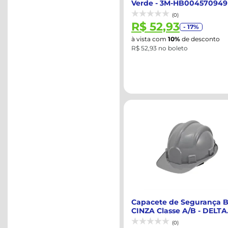
Verde - 3M-HB004570949
(0)
R$ 52,93
- 17%
à vista com
10%
de desconto
R$ 52,93 no boleto
Capacete de Segurança B
CINZA Classe A/B - DELTA
PLUS-WP...
(0)