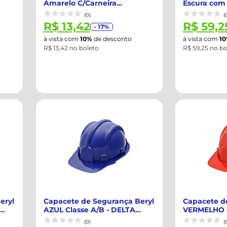
Amarelo C/Carneira
Escura com
DELTAPLUS-WPS0873
Jugular H-7.
(0)
(
R$ 13,42
R$ 59,2
- 17%
à vista com
10%
de desconto
à vista com
1
R$ 13,42 no boleto
R$ 59,25 no bo
eryl
Capacete de Segurança Beryl
Capacete d
AZUL Classe A/B - DELTA
VERMELHO C
PLUS-WPS...
DELTA PLUS.
(0)
(