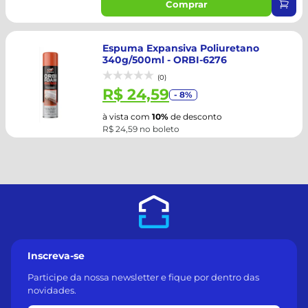
Comprar
Espuma Expansiva Poliuretano
340g/500ml - ORBI-6276
(0)
R$ 24,59
- 8%
à vista com
10%
de desconto
R$ 24,59 no boleto
Inscreva-se
Participe da nossa newsletter e fique por dentro das
novidades.