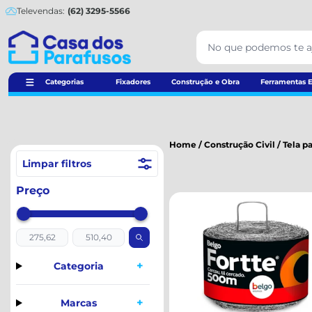
Televendas:
(62) 3295-5566
Categorias
Fixadores
Construção e Obra
Ferramentas E
Home
/
Construção Civil
/
Tela p
Limpar filtros
Preço
+
Categoria
+
Marcas