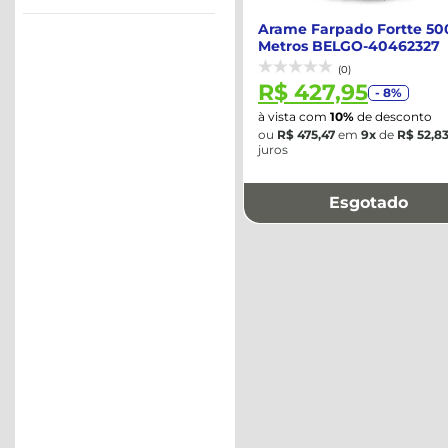
Arame Farpado Fortte 50
Metros BELGO-40462327
(0)
R$ 427,95
- 8%
à vista com
10%
de desconto
ou
R$ 475,47
em
9x
de
R$ 52,8
juros
Esgotado