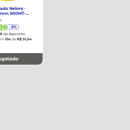
ado Nelore -
6mm 500MT-
0)
36
- 8%
0%
de desconto
em
10x
de
R$ 51,04
sgotado