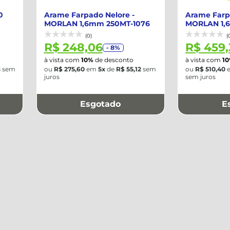
0
Arame Farpado Nelore -
Arame Farp
MORLAN 1,6mm 250MT-1076
MORLAN 1,
437621
(0)
(
R$ 248,06
R$ 459,
- 8%
à vista com
10%
de desconto
à vista com
1
3
sem
ou
R$ 275,60
em
5x
de
R$ 55,12
sem
ou
R$ 510,40
juros
sem juros
Esgotado
E